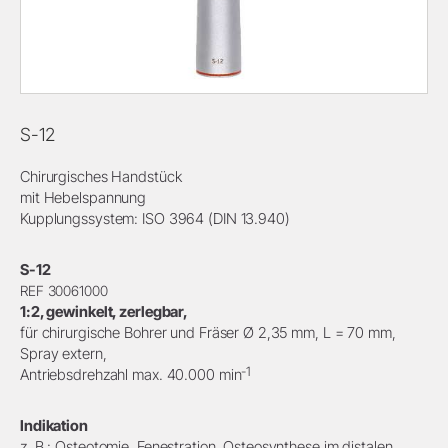
S-12
Chirurgisches Handstück
mit Hebelspannung
Kupplungssystem: ISO 3964 (DIN 13.940)
S-12
REF 30061000
1:2, gewinkelt, zerlegbar,
für chirurgische Bohrer und Fräser Ø 2,35 mm, L = 70 mm,
Spray extern,
-1
Antriebsdrehzahl max. 40.000 min
Indikation
z. B.: Osteotomie, Fenestration, Osteosynthese im distalen