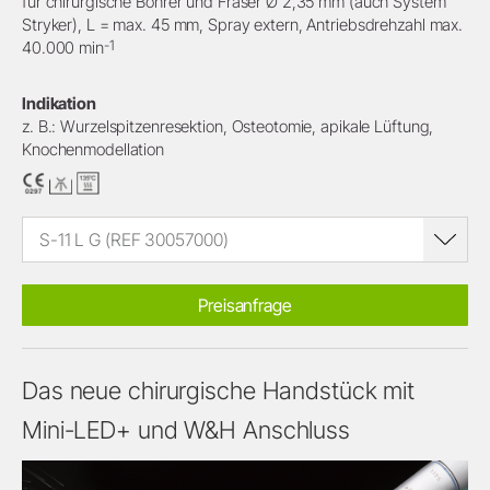
für chirurgische Bohrer und Fräser Ø 2,35 mm (auch System
Stryker), L = max. 45 mm, Spray extern, Antriebsdrehzahl max.
-1
40.000 min
Indikation
z. B.: Wurzelspitzenresektion, Osteotomie, apikale Lüftung,
Knochenmodellation
S-11 L G (REF 30057000)
Preisanfrage
Das neue chirurgische Handstück mit
Mini-LED+ und W&H Anschluss