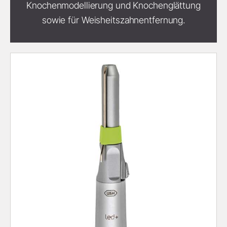
Knochenmodellierung und Knochenglättung
sowie für Weisheitszahnentfernung.