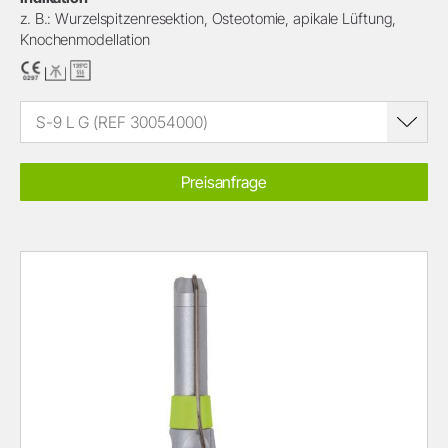
z. B.: Wurzelspitzenresektion, Osteotomie, apikale Lüftung,
Knochenmodellation
S-9 L G (REF 30054000)
Preisanfrage