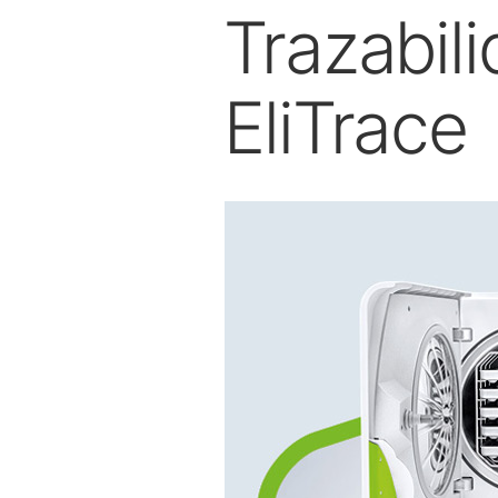
Trazabili
EliTrace
Profilaxis & Periodoncia
Puntas Scaler
de aire
Scaler de aire
Puntas Piezo scaler
Piezo scaler
Equipos sin cables
Piezas de mano & Contra-
ángulos
Accesorios
Vista general del sistema
W&H AIMS