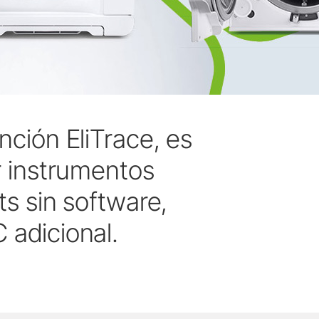
nción EliTrace, es
ar instrumentos
its sin software,
 adicional.