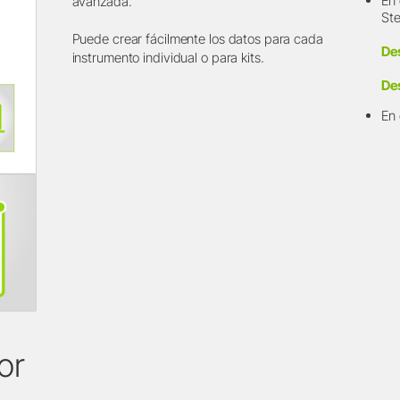
En 
avanzada.
Ste
Puede crear fácilmente los datos para cada
De
instrumento individual o para kits.
De
En 
or