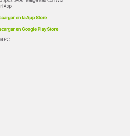
dispositivos inteligentes con W&H
ri App
scargar en la App Store
scargar en Google Play Store
el PC