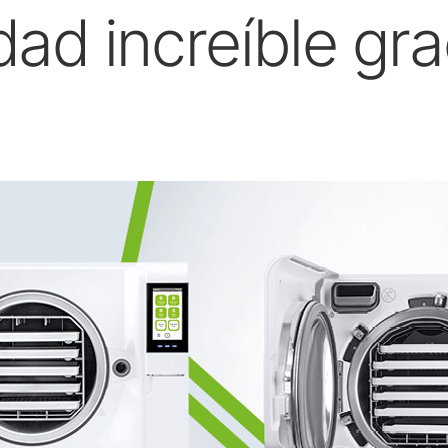
dad increíble gra
Embolsado
Accesorios
Vista general del sistema
W&H AIMS
Laboratorio dental
Registro del producto
Equipos de laboratorio
Piezas de mano & Contra-
ángulos
Accesorios
Vista general del sistema