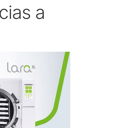
cias a
W&H AIMS