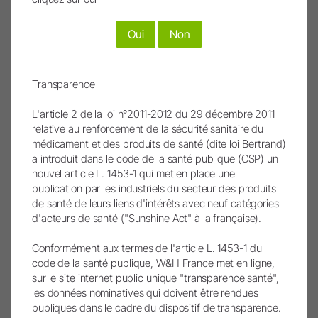
Connexion et inscription
Oui
Non
Pour enregistrer un produit W&H, vous devez
être connecté ou créer un nouveau compte.
Transparence
Pas encore membre ?
S'inscrire
Inscrivez-vous ici !
L'article 2 de la loi n°2011-2012 du 29 décembre 2011
Mot de passe oublié ?
relative au renforcement de la sécurité sanitaire du
médicament et des produits de santé (dite loi Bertrand)
a introduit dans le code de la santé publique (CSP) un
nouvel article L. 1453-1 qui met en place une
publication par les industriels du secteur des produits
de santé de leurs liens d'intérêts avec neuf catégories
d'acteurs de santé ("Sunshine Act" à la française).
Les images et les vidéos ont été partiellement ou
entièrement créées ou modifiées à l’aide de
Conformément aux termes de l'article L. 1453-1 du
l’intelligence artificielle. Les contenus concernés sont
code de la santé publique, W&H France met en ligne,
signalés par un symbole IA.
sur le site internet public unique "transparence santé",
les données nominatives qui doivent être rendues
publiques dans le cadre du dispositif de transparence.