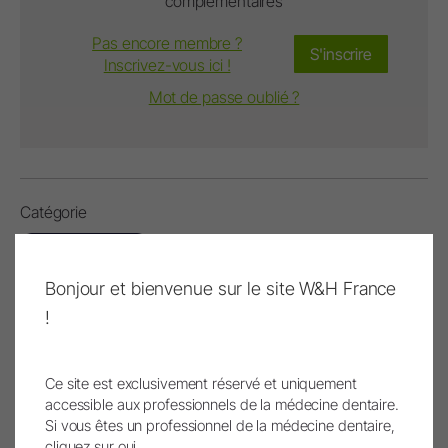
complémentaires
Pas encore membre ?
S'inscrire
Inscrivez-vous ici !
Mot de passe oublié ?
Catégorie
Rapports et études
Bonjour et bienvenue sur le site W&H France
Tags
!
entretien,
cabinet dentaire,
sécurité,
méthodologie
Ce site est exclusivement réservé et uniquement
accessible aux professionnels de la médecine dentaire.
Si vous êtes un professionnel de la médecine dentaire,
cliquez sur oui