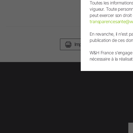
Toutes les informatio
Les images et les vidéos o
vigueur. Toute personne
peut exercer son droit 
transparencesante@
En revanche, il n’est p
publication de ces donn
Imprimer page
W&H France s’engage à
nécessaire à la réalisat