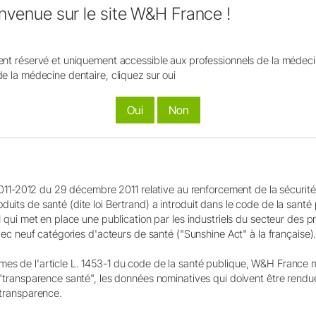
Référence
envenue sur le site W&H France !
Cassiano LS, Ribeiro AP, Peres MA, Lopez R, Fjaeldstad A, Ma
reported periodontitis association with impaired smell and tas
ent réservé et uniquement accessible aux professionnels de la médeci
Dis, doi: 10.1111/odi.14601.
de la médecine dentaire, cliquez sur oui
Oui
Non
Connexion et inscription
strer un produit W&H, vous devez être connecté ou créer un nou
°2011-2012 du 29 décembre 2011 relative au renforcement de la sécurité
Pas encore membre ? Inscrivez-vous ici !
S'inscrire
uits de santé (dite loi Bertrand) a introduit dans le code de la santé
1 qui met en place une publication par les industriels du secteur des 
Mot de passe oublié ?
avec neuf catégories d'acteurs de santé ("Sunshine Act" à la française)
s de l'article L. 1453-1 du code de la santé publique, W&H France met
 "transparence santé", les données nominatives qui doivent être rendu
 transparence.