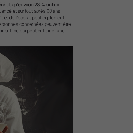
éré
et
qu'environ 23 % ont un
ormatique
W&H AIMS
ancé et surtout après 60 ans.
 contacts au siège
oût et de l'odorat peut également
 contacts en région
s personnes concernées peuvent être
sinent, ce qui peut entraîner une
réparer