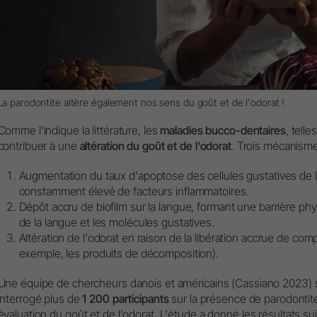
La parodontite altère également nos sens du goût et de l'odorat !
Comme l'indique la littérature, les
maladies bucco-dentaires
, tell
contribuer à une
altération du goût et de l'odorat
. Trois mécanisme
Augmentation du taux d'apoptose des cellules gustatives de l
constamment élevé de facteurs inflammatoires.
Dépôt accru de biofilm sur la langue, formant une barrière phy
de la langue et les molécules gustatives.
Altération de l'odorat en raison de la libération accrue de co
exemple, les produits de décomposition).
Une équipe de chercheurs danois et américains (Cassiano 2023) s
interrogé plus de
1 200 participants
sur la présence de parodontite
évaluation du goût et de l'odorat. L'étude a donné les résultats sui