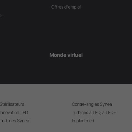
Offres d'emploi
&H
Monde virtuel
Stérilisateurs
Contre-angles Synea
Innovation LED
Turbines à LED, à LED+
Turbines Synea
Implantmed