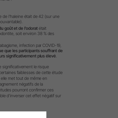
e de l'haleine était de 42 (sur une
pouvantable).
du goût et de l'odorat
était
dontite, soit environ 38 % des
(tabagisme, infection par COVID-19,
que que les participants souffrant de
urs significativement plus élevé
.
 significativement le risque
e certaines faiblesses de cette étude
is elle met tout de même en
agnement négatifs de la
s études pourront confirmer ces
ble d'inverser cet effet négatif sur