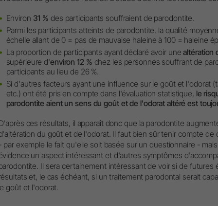
Environ
31 %
des participants souffraient de parodontite.
Parmi les participants atteints de parodontite, la qualité moyenn
échelle allant de 0 = pas de mauvaise haleine à 100 = haleine é
La proportion de participants ayant déclaré avoir une
altération 
supérieure d'
environ 12 %
chez les personnes souffrant de paro
participants au lieu de 26 %.
Si d'autres facteurs ayant une influence sur le goût et l'odorat 
etc.) ont été pris en compte dans l'évaluation statistique,
le ris
parodontite aient un sens du goût et de l'odorat altéré est toujo
D'après ces résultats, il apparaît donc que la parodontite augmente
d'altération du goût et de l'odorat. Il faut bien sûr tenir compte d
- par exemple le fait qu'elle soit basée sur un questionnaire - ma
évidence un aspect intéressant et d'autres symptômes d'accomp
parodontite. Il sera certainement intéressant de voir si de future
résultats et, le cas échéant, si un traitement parodontal serait capa
le goût et l'odorat.