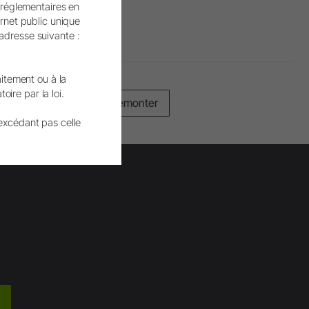
 réglementaires en
’intelligence artificielle.
ernet public unique
’adresse suivante :
aitement ou à la
ire par la loi.
Remonter
excédant pas celle