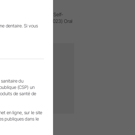
rchini L, Nascimento GG. Self-
te: A multicenter survey (2023) Oral
ne dentaire. Si vous
veau compte.
 sanitaire du
 publique (CSP) un
produits de santé de
.
 en ligne, sur le site
es publiques dans le