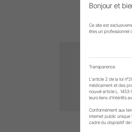
Bonjour et bi
Ce site est exclusivem
êtes un professionnel 
Transparence
Pour enregi
L'article 2 de la loi n
médicament et des prod
nouvel article L. 1453-
leurs liens d'intérêts 
Conformément aux terme
internet public unique
cadre du dispositif de