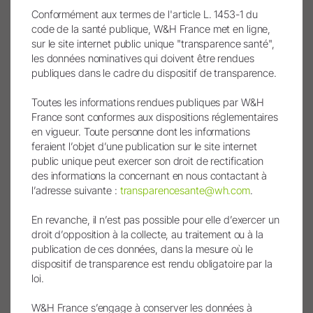
Conformément aux termes de l'article L. 1453-1 du
L'écran tactile du Lisa Mini et ses menus intuitifs
code de la santé publique, W&H France met en ligne,
proposent une multitude d’options afin de
sur le site internet public unique "transparence santé",
satisfaire intégralement vos exigences.
les données nominatives qui doivent être rendues
publiques dans le cadre du dispositif de transparence.
Sélection de cycle aisée :
Dès la mise en route du
Lisa Mini, l’écran d’accueil affiche la sélection de
Toutes les informations rendues publiques par W&H
cycle.
France sont conformes aux dispositions réglementaires
en vigueur. Toute personne dont les informations
Sélection des cycles sans risque :
L’écran
feraient l’objet d’une publication sur le site internet
d’accueil peut être configuré de sorte qu’il affiche
public unique peut exercer son droit de rectification
exclusivement les cycles de stérilisation favoris,
des informations la concernant en nous contactant à
facilitant ainsi les travaux quotidiens.
l’adresse suivante :
transparencesante@wh.com
.
Assistance de l’utilisateur :
Le bouton d’aide
En revanche, il n’est pas possible pour elle d’exercer un
permet d’obtenir des instructions qui vous aideront
droit d’opposition à la collecte, au traitement ou à la
lors de la navigation.
publication de ces données, dans la mesure où le
dispositif de transparence est rendu obligatoire par la
Maintenance guidée :
Les principales activités de
loi.
maintenance sont illustrées pas à pas par diverses
animations 3D. Ceci simplifie considérablement
W&H France s’engage à conserver les données à
l’utilisation.