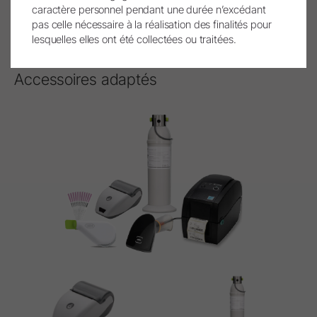
caractère personnel pendant une durée n’excédant
Menus intuitifs
Réduction de la maintenance
Remplissage automatique de 
pas celle nécessaire à la réalisation des finalités pour
lesquelles elles ont été collectées ou traitées.
Accessoires adaptés