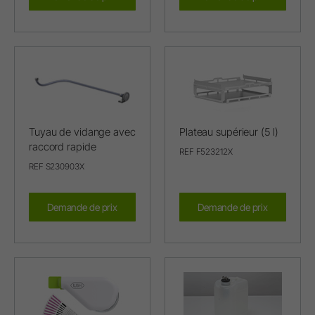
Tuyau de vidange avec
Plateau supérieur (5 l)
raccord rapide
REF F523212X
REF S230903X
Demande de prix
Demande de prix