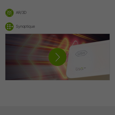
AR/3D
Synoptique