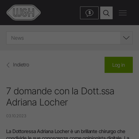
$
News
Indietro
Log in
7 domande con la Dott.ssa
Adriana Locher
03.10.2023
La Dottoressa Adriana Locher è un brillante chirurgo che
condivide le sue conoscenze come opinionista digitale. La