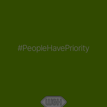
#PeopleHavePriority