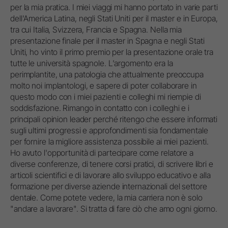
per la mia pratica. I miei viaggi mi hanno portato in varie parti
dell'America Latina, negli Stati Uniti per il master e in Europa,
tra cui Italia, Svizzera, Francia e Spagna. Nella mia
presentazione finale per il master in Spagna e negli Stati
Uniti, ho vinto il primo premio per la presentazione orale tra
tutte le università spagnole. L'argomento era la
perimplantite, una patologia che attualmente preoccupa
molto noi implantologi, e sapere di poter collaborare in
questo modo con i miei pazienti e colleghi mi riempie di
soddisfazione. Rimango in contatto con i colleghi e i
principali opinion leader perché ritengo che essere informati
sugli ultimi progressi e approfondimenti sia fondamentale
per fornire la migliore assistenza possibile ai miei pazienti.
Ho avuto l'opportunità di partecipare come relatore a
diverse conferenze, di tenere corsi pratici, di scrivere libri e
articoli scientifici e di lavorare allo sviluppo educativo e alla
formazione per diverse aziende internazionali del settore
dentale. Come potete vedere, la mia carriera non è solo
"andare a lavorare". Si tratta di fare ciò che amo ogni giorno.