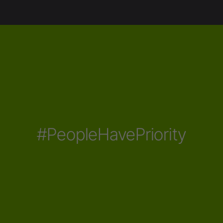
#PeopleHavePriority