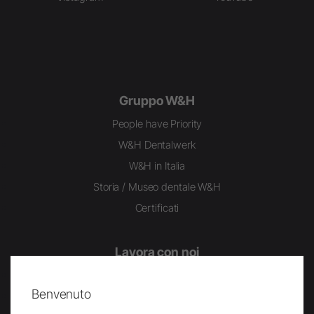
Gruppo W&H
People have Priority
W&H Dentalwerk
W&H in Italia
Storia / Museo dentale W&H
Certificati
Lavora con noi
Lavorare in W&H
Benvenuto
W&H Campus