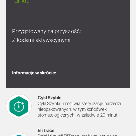
funkcji
Przygotowany na przyszłość:
Z kodami aktywacyjnymi
Informacje w skrócie:
Cykl Szybki
Cykl Szybki umożliwia sterylizację narzędzi
nieopakowanych, w tym końcówek
stomatologicznych, w zaledwie 20 minut.
EliTrace