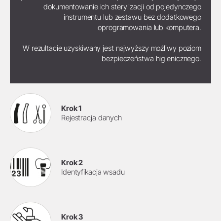
dokumentowanie ich sterylizacji od pojedynczego
instrumentu lub zestawu bez dodatkowego
oprogramowania lub komputera.
W rezultacie uzyskiwany jest najwyższy możliwy poziom
bezpieczeństwa higienicznego.
Krok 1
Rejestracja danych
Krok 2
Identyfikacja wsadu
Krok 3