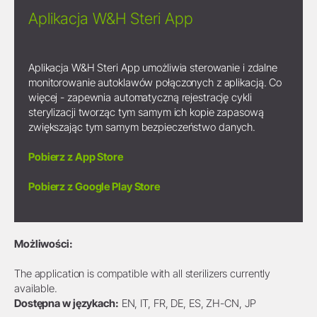
Aplikacja W&H Steri App
Aplikacja W&H Steri App umożliwia sterowanie i zdalne
monitorowanie autoklawów połączonych z aplikacją. Co
więcej - zapewnia automatyczną rejestrację cykli
sterylizacji tworząc tym samym ich kopie zapasową
zwiększając tym samym bezpieczeństwo danych.
Pobierz z App Store
Pobierz z Google Play Store
Możliwości:
The application is compatible with all sterilizers currently
available.
Dostępna w językach:
EN, IT, FR, DE, ES, ZH-CN, JP