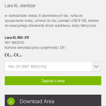
Lara XL sterilizer
w standardzie: stelaż, 6 aluminiowych tac, rurka do
spuszczania wody, uchwyt do tac, pamięć USB 8 GB, zestaw
do awaryjnego otwierania drzwi autoklawu, testy fabryczne
Lara XL RIS-311
REF 19933110
Komora sterylizacyjna o pojemności 28 l
RIS-311 (REF 19933110)
Zapytaj o cenę
Download Area