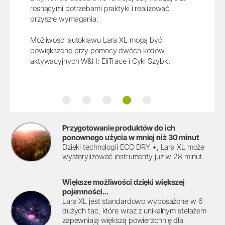
rosnącymi potrzebami praktyki i realizować
przyszłe wymagania.
Możliwości autoklawu Lara XL mogą być
powiększone przy pomocy dwóch kodów
aktywacyjnych W&H: EliTrace i Cykl Szybki.
Eco Dry +
Pojemność
Łączność
Kody aktywacyjne
Prosta obsługa
Przygotowanie produktów do ich
ponownego użycia w mniej niż 30 minut
Dzięki technologii ECO DRY +, Lara XL może
wysterylizować instrumenty już w 28 minut.
Większe możliwości dzięki większej
pojemności…
Lara XL jest standardowo wyposażone w 6
dużych tac, które wraz z unikalnym stelażem
zapewniają większą powierzchnię dla