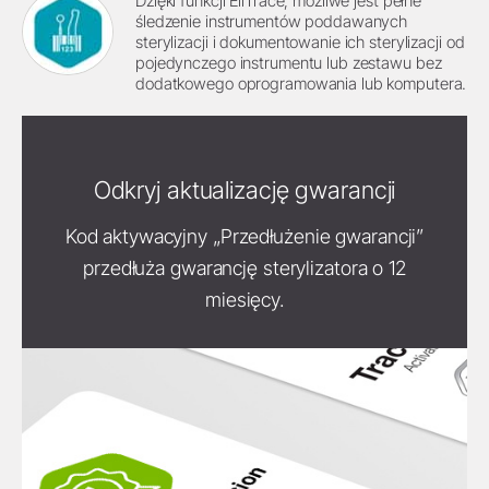
Dzięki funkcji EliTrace, możliwe jest pełne
śledzenie instrumentów poddawanych
sterylizacji i dokumentowanie ich sterylizacji od
pojedynczego instrumentu lub zestawu bez
dodatkowego oprogramowania lub komputera.
Odkryj aktualizację gwarancji
Kod aktywacyjny „Przedłużenie gwarancji”
przedłuża gwarancję sterylizatora o 12
miesięcy.