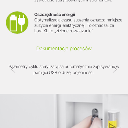
Oszczędność energii
Optymalizacja czasu suszenia oznacza mniejsze
zużycie energii elektrycznej. To oznacza, że
Lara XL to „zielone rozwiązanie”.
Dokumentacja procesów
Parametry cyklu sterylizacji są automatycznie zapisywane w
na
pamięci USB o dużej pojemności.
i