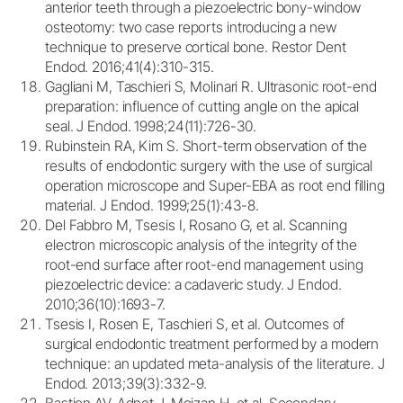
anterior teeth through a piezoelectric bony-window
osteotomy: two case reports introducing a new
technique to preserve cortical bone. Restor Dent
Endod. 2016;41(4):310-315.
Gagliani M, Taschieri S, Molinari R. Ultrasonic root-end
preparation: influence of cutting angle on the apical
seal. J Endod. 1998;24(11):726-30.
Rubinstein RA, Kim S. Short-term observation of the
results of endodontic surgery with the use of surgical
operation microscope and Super-EBA as root end filling
material. J Endod. 1999;25(1):43-8.
Del Fabbro M, Tsesis I, Rosano G, et al. Scanning
electron microscopic analysis of the integrity of the
root-end surface after root-end management using
piezoelectric device: a cadaveric study. J Endod.
2010;36(10):1693-7.
Tsesis I, Rosen E, Taschieri S, et al. Outcomes of
surgical endodontic treatment performed by a modern
technique: an updated meta-analysis of the literature. J
Endod. 2013;39(3):332-9.