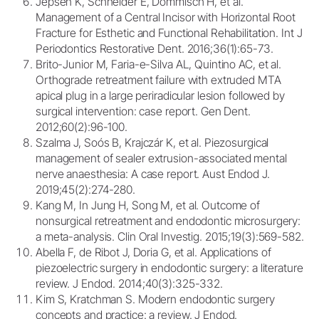
Jepsen K, Schneider E, Dommisch H, et al.
Management of a Central Incisor with Horizontal Root
Fracture for Esthetic and Functional Rehabilitation. Int J
Periodontics Restorative Dent. 2016;36(1):65-73.
Brito-Junior M, Faria-e-Silva AL, Quintino AC, et al.
Orthograde retreatment failure with extruded MTA
apical plug in a large periradicular lesion followed by
surgical intervention: case report. Gen Dent.
2012;60(2):96-100.
Szalma J, Soós B, Krajczár K, et al. Piezosurgical
management of sealer extrusion-associated mental
nerve anaesthesia: A case report. Aust Endod J.
2019;45(2):274-280.
Kang M, In Jung H, Song M, et al. Outcome of
nonsurgical retreatment and endodontic microsurgery:
a meta-analysis. Clin Oral Investig. 2015;19(3):569-582.
Abella F, de Ribot J, Doria G, et al. Applications of
piezoelectric surgery in endodontic surgery: a literature
review. J Endod. 2014;40(3):325-332.
Kim S, Kratchman S. Modern endodontic surgery
concepts and practice: a review. J Endod.