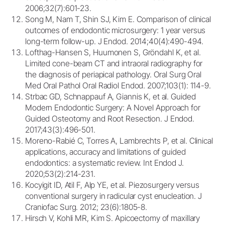
2006;32(7):601-23.
Song M, Nam T, Shin SJ, Kim E. Comparison of clinical
outcomes of endodontic microsurgery: 1 year versus
long-term follow-up. J Endod. 2014;40(4):490-494.
Lofthag-Hansen S, Huumonen S, Gröndahl K, et al.
Limited cone-beam CT and intraoral radiography for
the diagnosis of periapical pathology. Oral Surg Oral
Med Oral Pathol Oral Radiol Endod. 2007;103(1): 114-9.
Strbac GD, Schnappauf A, Giannis K, et al. Guided
Modern Endodontic Surgery: A Novel Approach for
Guided Osteotomy and Root Resection. J Endod.
2017;43(3):496-501.
Moreno-Rabié C, Torres A, Lambrechts P, et al. Clinical
applications, accuracy and limitations of guided
endodontics: a systematic review. Int Endod J.
2020;53(2):214-231.
Kocyigit ID, Atil F, Alp YE, et al. Piezosurgery versus
conventional surgery in radicular cyst enucleation. J
Craniofac Surg. 2012; 23(6):1805-8.
Hirsch V, Kohli MR, Kim S. Apicoectomy of maxillary