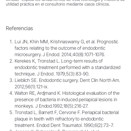
utilidad práctica en el consultorio mediante casos clínicos.
Referencias
Lui JN, Khin MM, Krishnaswamy G, et al. Prognostic
factors relating to the outcome of endodontic
microsurgery. J Endod. 2014;40(8):1071-1076.
Kerekes K, Tronstad L. Long-term results of
endodontic treatment performed with a standardized
technique. J Endod. 1979;5(3):83-90.
Lieblich SE. Endodontic surgery. Dent Clin North Am.
2012;56(1):121-ix.
Walton RE, Ardjmand K. Histological evaluation of the
presence of bacteria in induced periapical lesions in
monkeys. J Endod.1992;18(5):216-27.
Tronstad L, Barnett F, Cervone F. Periapical bacterial
plaque in teeth with refractory to endodontic
treatment. Endod Dent Traumatol. 1990;6(2):73-7.