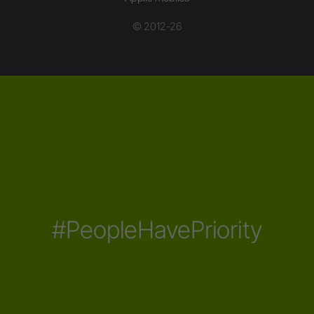
© 2012-26
#PeopleHavePriority