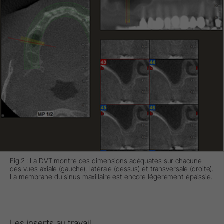
Fig.2 : La DVT montre des dimensions adéquates sur chacune
des vues axiale (gauche), latérale (dessus) et transversale (droite).
La membrane du sinus maxillaire est encore légèrement épaissie.
Les inserts au travail