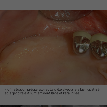
Fig.1 : Situation préopératoire : La crête alvéolaire a bien cicatrisé
et la gencive est suffisamment large et kératinisée.