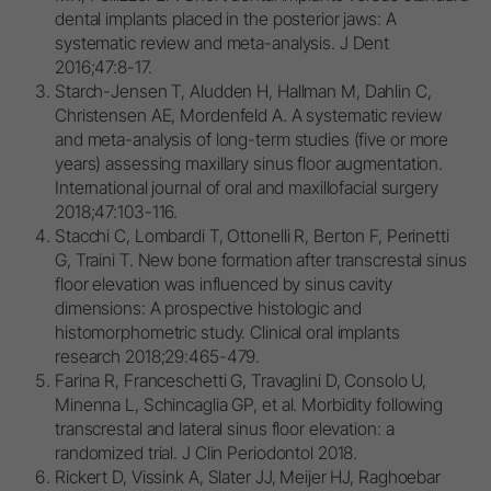
dental implants placed in the posterior jaws: A
systematic review and meta-analysis. J Dent
2016;47:8-17.
Starch-Jensen T, Aludden H, Hallman M, Dahlin C,
Christensen AE, Mordenfeld A. A systematic review
and meta-analysis of long-term studies (five or more
years) assessing maxillary sinus floor augmentation.
International journal of oral and maxillofacial surgery
2018;47:103-116.
Stacchi C, Lombardi T, Ottonelli R, Berton F, Perinetti
G, Traini T. New bone formation after transcrestal sinus
floor elevation was influenced by sinus cavity
dimensions: A prospective histologic and
histomorphometric study. Clinical oral implants
research 2018;29:465-479.
Farina R, Franceschetti G, Travaglini D, Consolo U,
Minenna L, Schincaglia GP, et al. Morbidity following
transcrestal and lateral sinus floor elevation: a
randomized trial. J Clin Periodontol 2018.
Rickert D, Vissink A, Slater JJ, Meijer HJ, Raghoebar