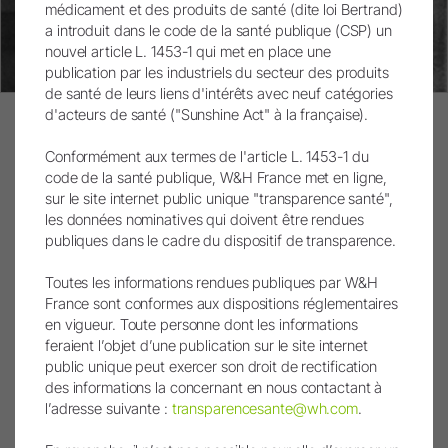
médicament et des produits de santé (dite loi Bertrand)
a introduit dans le code de la santé publique (CSP) un
nouvel article L. 1453-1 qui met en place une
publication par les industriels du secteur des produits
de santé de leurs liens d'intérêts avec neuf catégories
Fig.10 : Six bons mois plus tard, après la pose de la couronne
d'acteurs de santé ("Sunshine Act" à la française).
définitive, la radio de contrôle montre une structure de tissu dur
péri-implantaire bien homogène.
Conformément aux termes de l'article L. 1453-1 du
code de la santé publique, W&H France met en ligne,
sur le site internet public unique "transparence santé",
les données nominatives qui doivent être rendues
Discussion
publiques dans le cadre du dispositif de transparence.
Les augmentations de plancher sinusien interne sont
Toutes les informations rendues publiques par W&H
traditionnellement effectuées à l'aide d’instruments
France sont conformes aux dispositions réglementaires
en vigueur. Toute personne dont les informations
manuels, en associant un effet de martèlement à une
feraient l’objet d’une publication sur le site internet
préparation du site implantaire par des moyens rotatifs.
public unique peut exercer son droit de rectification
L'expérience a appris à l’auteur que les systèmes
des informations la concernant en nous contactant à
piézochirurgicaux modernes rendent cette procédure
l’adresse suivante :
transparencesante@wh.com
.
nettement moins traumatique car l’effet de cavitation
permet une utilisation pratiquement sans pression. Les