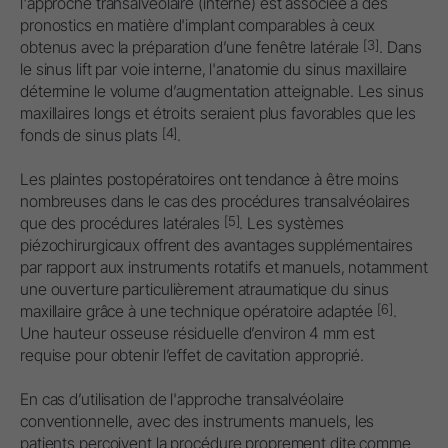
l'approche transalvéolaire (interne) est associée à des
pronostics en matière d'implant comparables à ceux
[3]
obtenus avec la préparation d’une fenêtre latérale
. Dans
le sinus lift par voie interne, l'anatomie du sinus maxillaire
détermine le volume d’augmentation atteignable. Les sinus
maxillaires longs et étroits seraient plus favorables que les
[4]
fonds de sinus plats
.
Les plaintes postopératoires ont tendance à être moins
nombreuses dans le cas des procédures transalvéolaires
[5]
que des procédures latérales
. Les systèmes
piézochirurgicaux offrent des avantages supplémentaires
par rapport aux instruments rotatifs et manuels, notamment
une ouverture particulièrement atraumatique du sinus
[6]
maxillaire grâce à une technique opératoire adaptée
.
Une hauteur osseuse résiduelle d’environ 4 mm est
requise pour obtenir l’effet de cavitation approprié.
En cas d’utilisation de l'approche transalvéolaire
conventionnelle, avec des instruments manuels, les
patients perçoivent la procédure proprement dite comme