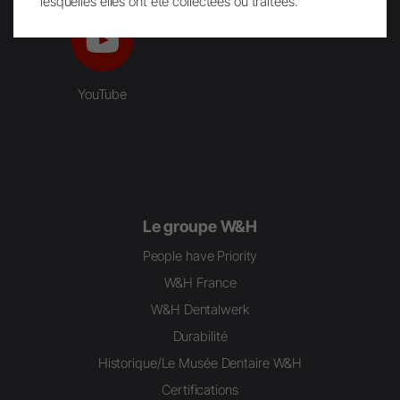
lesquelles elles ont été collectées ou traitées.
YouTube
Le groupe W&H
People have Priority
W&H France
W&H Dentalwerk
Durabilité
Historique/Le Musée Dentaire W&H
Certifications