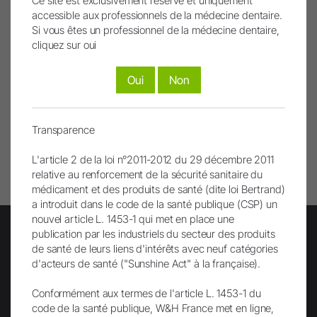
Ce site est exclusivement réservé et uniquement
entièrement créées ou modifiées à l’aide de
accessible aux professionnels de la médecine dentaire.
Si vous êtes un professionnel de la médecine dentaire,
l’intelligence artificielle. Les contenus concernés sont
cliquez sur oui
signalés par un symbole IA.
Oui
Non
Remonter
Transparence
L'article 2 de la loi n°2011-2012 du 29 décembre 2011
Imprimer page
relative au renforcement de la sécurité sanitaire du
médicament et des produits de santé (dite loi Bertrand)
a introduit dans le code de la santé publique (CSP) un
nouvel article L. 1453-1 qui met en place une
publication par les industriels du secteur des produits
de santé de leurs liens d'intérêts avec neuf catégories
d'acteurs de santé ("Sunshine Act" à la française).
Lettre d'info
Conformément aux termes de l'article L. 1453-1 du
code de la santé publique, W&H France met en ligne,