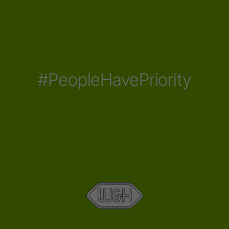
#PeopleHavePriority