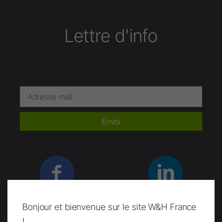
Lettre d'info
Envoi
Facebook
LinkedIn
Bonjour et bienvenue sur le site W&H France
!