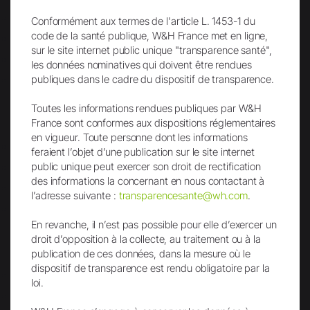
W&H Dentalwerk
Conformément aux termes de l'article L. 1453-1 du
code de la santé publique, W&H France met en ligne,
Durabilité
sur le site internet public unique "transparence santé",
Historique/Le Musée Dentaire W&H
les données nominatives qui doivent être rendues
publiques dans le cadre du dispositif de transparence.
Certifications
Toutes les informations rendues publiques par W&H
France sont conformes aux dispositions réglementaires
Carrière
en vigueur. Toute personne dont les informations
Au sujet de W&H
feraient l’objet d’une publication sur le site internet
public unique peut exercer son droit de rectification
Perspectives
des informations la concernant en nous contactant à
Recrutement
l’adresse suivante :
transparencesante@wh.com
.
Offres d'emploi
En revanche, il n’est pas possible pour elle d’exercer un
droit d’opposition à la collecte, au traitement ou à la
Etudiants
publication de ces données, dans la mesure où le
dispositif de transparence est rendu obligatoire par la
W&H Students
loi.
Pack 1ère installation