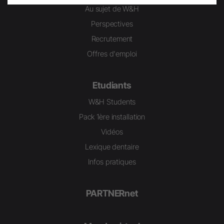
Au sujet de W&H
Perspectives
Recrutement
Offres d'emploi
Etudiants
W&H Students
Pack 1ère installation
Vidéos
Lexique dentaire
Infos pratiques
PARTNERnet