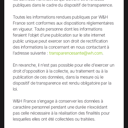
publiques dans le cadre du dispositif de transparence.
YouTube
Toutes les informations rendues publiques par W&H
France sont conformes aux dispositions réglementaires
en vigueur. Toute personne dont les informations
feraient l’objet d’une publication sur le site internet
public unique peut exercer son droit de rectification
des informations la concernant en nous contactant à
l’adresse suivante :
transparencesante@wh.com
.
Le groupe W&H
People have Priority
En revanche, il n’est pas possible pour elle d’exercer un
droit d’opposition à la collecte, au traitement ou à la
W&H France
publication de ces données, dans la mesure où le
W&H Dentalwerk
dispositif de transparence est rendu obligatoire par la
Durabilité
loi.
Historique/Le Musée Dentaire W&H
W&H France s’engage à conserver les données à
Certifications
caractère personnel pendant une durée n’excédant
pas celle nécessaire à la réalisation des finalités pour
lesquelles elles ont été collectées ou traitées.
Carrière