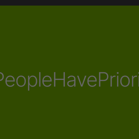
eopleHavePrior