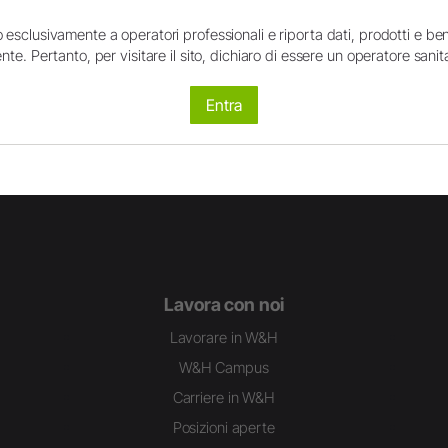
 esclusivamente a operatori professionali e riporta dati, prodotti e beni
nte. Pertanto, per visitare il sito, dichiaro di essere un operatore sanita
Entra
LinkedIn
Instagram
Lavora con noi
Lavorare in W&H
W&H Campus
Carriere in W&H
Posizioni aperte