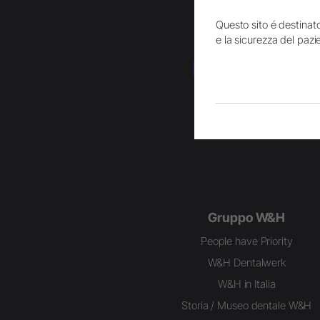
Questo sito é destinato
e la sicurezza del pazie
Facebook
Gruppo W&H
People have Priority
W&H Dentalwerk
W&H in Italia
Storia / Museo dentale W&H