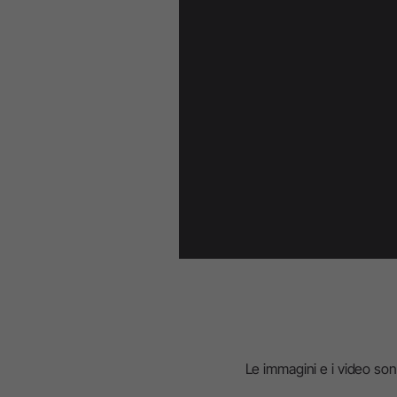
Profilassi & Paradontologia
Inserti Air Scaler
Air Scaler
Inserti Piezo Scaler
Piezo Scaler
Dispositivi Cordless
Manipoli & Contrangoli
Accessori
Panoramica di sistema
W&H AIMS
Le immagini e i video sono 