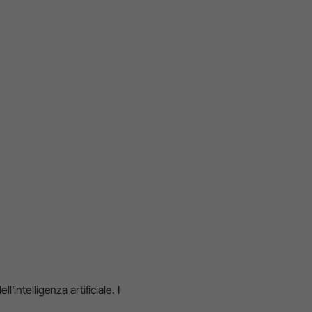
W&H AIMS
'intelligenza artificiale. I