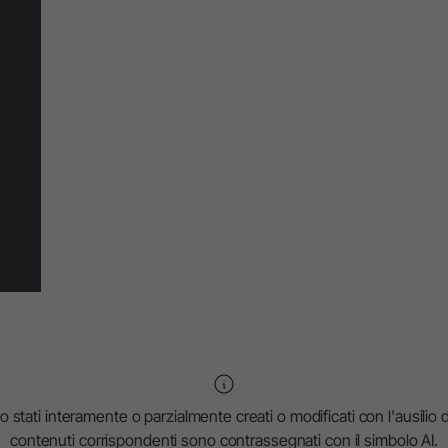
Panoramica di sistema
W&H AIMS
Laboratorio Odontotecnico
Registrazione prodotti
Dispositivi da Laboratorio
Manipoli & Contrangoli
Accessori
Panoramica di sistema
stati interamente o parzialmente creati o modificati con l'ausilio dell
contenuti corrispondenti sono contrassegnati con il simbolo AI.