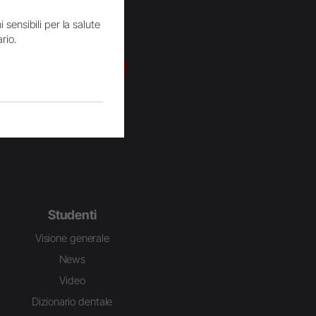
 sensibili per la salute
rio.
YouTube
Studenti
Visione generale
News
Video
Dizionario dentale