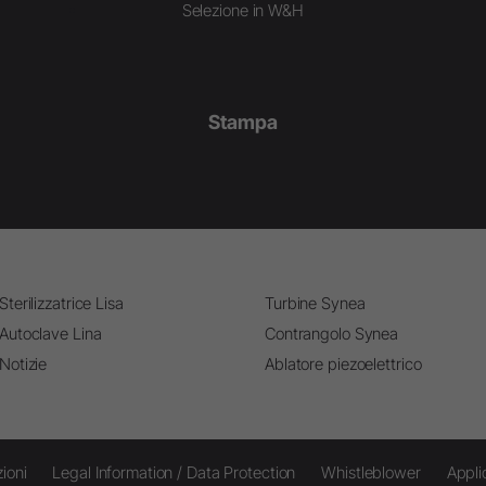
Selezione in W&H
Stampa
Sterilizzatrice Lisa
Turbine Synea
Autoclave Lina
Contrangolo Synea
Notizie
Ablatore piezoelettrico
ioni
Legal Information / Data Protection
Whistleblower
Appli