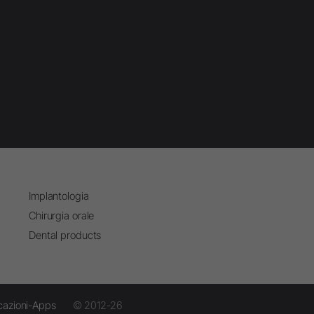
Implantologia
Chirurgia orale
Dental products
cazioni-Apps
© 2012-26