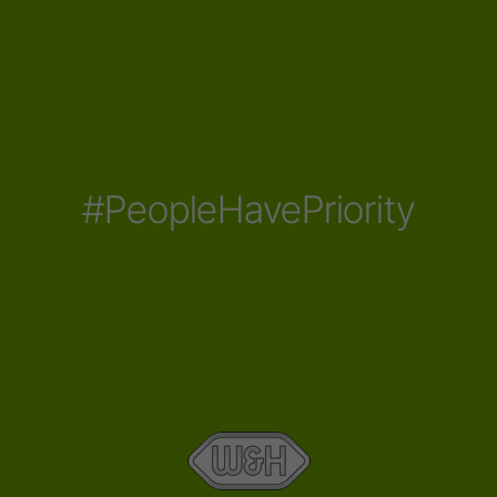
#PeopleHavePriority