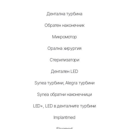
Дентална турбина
Обратен наконечник
Микромотор
Орална хирургия
Стерилизатори
Дентален LED
Synea турбини, Alegra турбини
Synea обратни наконечници
LED+, LED в денталните турбини
Implantmed
Elcomed