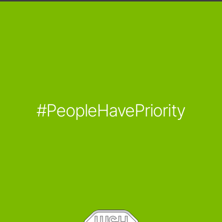
#PeopleHavePriority