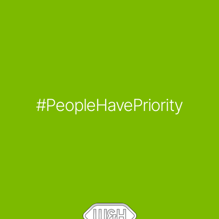
#PeopleHavePriority