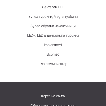
Дентален LED
Synea турбини, Alegra турбини
Synea обратни наконечници
LED+, LED в денталните турбини
Implantmed
Elcomed
Lisa стерилизатор
Карта на сайта
Общи изисквания и условия