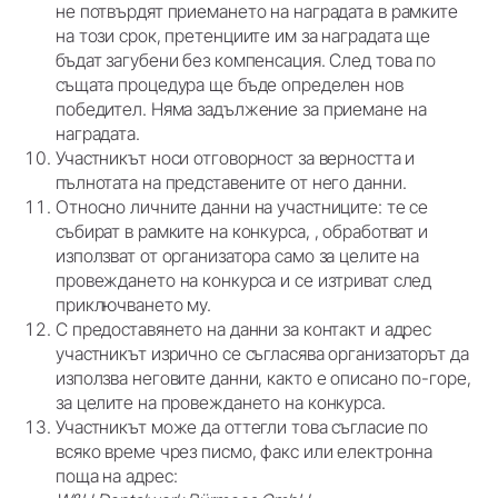
не потвърдят приемането на наградата в рамките
на този срок, претенциите им за наградата ще
бъдат загубени без компенсация. След това по
същата процедура ще бъде определен нов
победител. Няма задължение за приемане на
наградата.
Участникът носи отговорност за верността и
пълнотата на представените от него данни.
Относно личните данни на участниците: те се
събират в рамките на конкурса, , обработват и
използват от организатора само за целите на
провеждането на конкурса и се изтриват след
приключването му.
С предоставянето на данни за контакт и адрес
участникът изрично се съгласява организаторът да
използва неговите данни, както е описано по-горе,
за целите на провеждането на конкурса.
Участникът може да оттегли това съгласие по
всяко време чрез писмо, факс или електронна
поща на адрес: