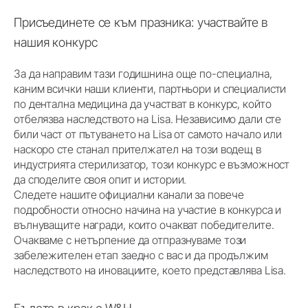
Присъединете се към празника: участвайте в
нашия конкурс
За да направим тази годишнина още по-специална,
каним всички наши клиенти, партньори и специалисти
по дентална медицина да участват в конкурс, който
отбелязва наследството на Lisa. Независимо дали сте
били част от пътуването на Lisa от самото начало или
наскоро сте станал прителжател на този водещ в
индустрията стерилизатор, този конкурс е възможност
да споделите своя опит и истории.
Следете нашите официални канали за повече
подробности относно начина на участие в конкурса и
вълнуващите награди, които очакват победителите.
Очакваме с нетърпение да отпразнуваме този
забележителен етап заедно с вас и да продължим
наследството на иновациите, което представлява Lisa.