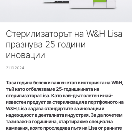
Стерилизаторът на W&H Lisa
празнува 25 години
иновации
31.10.2024
Тази година бележи важен етап в историята на W&H,
тъй като отбелязваме 25-годишнината на
стерилизатора Lisa. Като най-дълголетен и най-
известен продукт за стерилизация в портфолиото на
W&H, Lisa задава стандартите за иновации и
надеждност в денталната индустрия. За да почетем
тази важна годишнина, стартирахме специална
кампания, която проследява пътя на Lisa от ранните