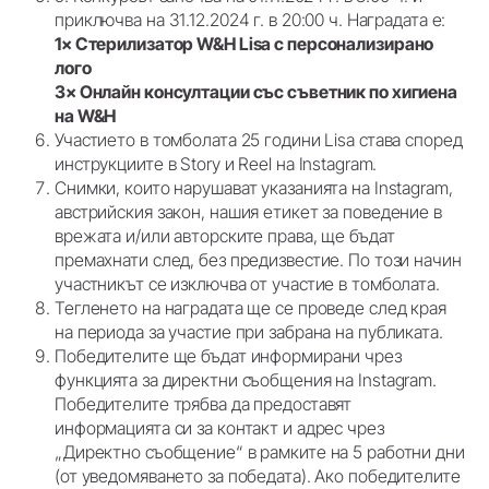
приключва на 31.12.2024 г. в 20:00 ч. Наградата е:
1× Стерилизатор W&H Lisa с персонализирано
лого
3× Онлайн консултации със съветник по хигиена
на W&H
Участието в томболата 25 години Lisa става според
инструкциите в Story и Reel на Instagram.
Снимки, които нарушават указанията на Instagram,
австрийския закон, нашия етикет за поведение в
врежата и/или авторските права, ще бъдат
премахнати след, без предизвестие. По този начин
участникът се изключва от участие в томболата.
Тегленето на наградата ще се проведе след края
на периода за участие при забрана на публиката.
Победителите ще бъдат информирани чрез
функцията за директни съобщения на Instagram.
Победителите трябва да предоставят
информацията си за контакт и адрес чрез
„Директно съобщение“ в рамките на 5 работни дни
(от уведомяването за победата). Ако победителите