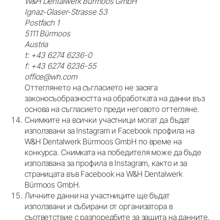
W&H Dentalwerk Bürmoos GmbH
Ignaz-Glaser-Strasse 53
Postfach 1
5111 Bürmoos
Austria
t: +43 6274 6236-0
f: +43 6274 6236-55
office@wh.com
Оттеглянето на съгласието не засяга
законосъобразността на обработката на данни въз
основа на съгласието преди неговото оттегляне.
Снимките на всички участници могат да бъдат
използвани за Instagram и Facebook профила на
W&H Dentalwerk Bürmoos GmbH по време на
конкурса. Снимката на победителя може да бъде
използвана за профила в Instagram, както и за
страницата във Facebook на W&H Dentalwerk
Bürmoos GmbH.
Личните данни на участниците ще бъдат
използвани и събирани от организатора в
съответствие с разпоредбите за защита на данните.