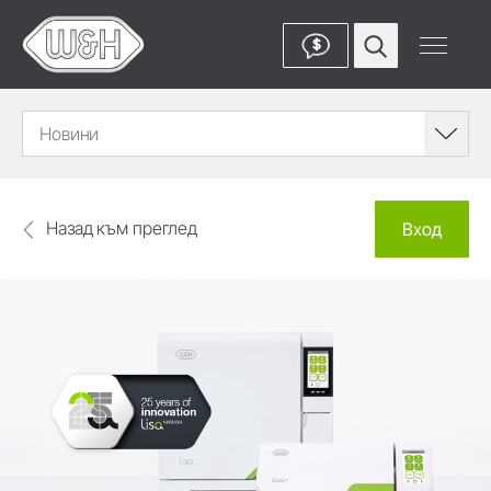
$
Новини
Назад към преглед
Вход