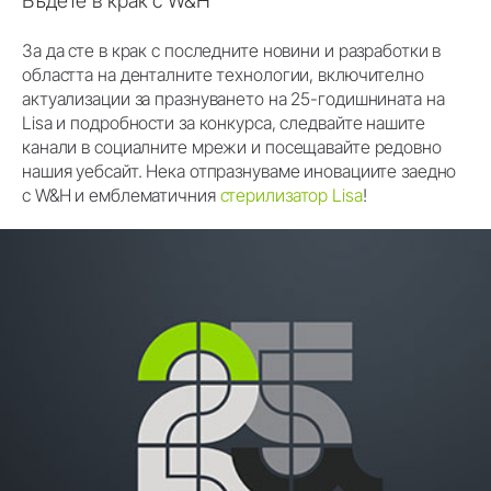
Бъдете в крак с W&H
За да сте в крак с последните новини и разработки в
областта на денталните технологии, включително
актуализации за празнуването на 25-годишнината на
Lisa и подробности за конкурса, следвайте нашите
канали в социалните мрежи и посещавайте редовно
нашия уебсайт. Нека отпразнуваме иновациите заедно
с W&H и емблематичния
стерилизатор Lisa
!