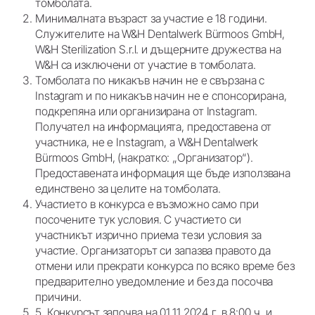
томболата.
Минималната възраст за участие е 18 години.
Служителите на W&H Dentalwerk Bürmoos GmbH,
W&H Sterilization S.r.l. и дъщерните дружества на
W&H са изключени от участие в томболата.
Томболата по никакъв начин не е свързана с
Instagram и по никакъв начин не е спонсорирана,
подкрепяна или организирана от Instagram.
Получател на информацията, предоставена от
участника, не е Instagram, а W&H Dentalwerk
Bürmoos GmbH, (накратко: „Организатор“).
Предоставената информация ще бъде използвана
единствено за целите на томболата.
Участието в конкурса е възможно само при
посочените тук условия. С участието си
участникът изрично приема тези условия за
участие. Организаторът си запазва правото да
отмени или прекрати конкурса по всяко време без
предварително уведомление и без да посочва
причини.
5. Конкурсът започва на 01.11.2024 г. в 8:00 ч. и