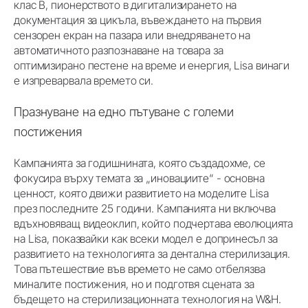
клас В, пионерството в дигитализирането на
документация за цикъла, въвеждането на първия
сензорен екран на пазара или внедряването на
автоматичното разпознаване на товара за
оптимизирано пестене на време и енергия, Lisa винаги
е изпреварвала времето си.
Празнуване на едно пътуване с големи
постижения
Кампанията за годишнината, която създадохме, се
фокусира върху темата за „иновациите“ - основна
ценност, която движи развитието на моделите Lisa
през последните 25 години. Кампанията ни включва
вдъхновяващ видеоклип, който подчертава еволюцията
на Lisa, показвайки как всеки модел е допринесъл за
развитието на технологията за дентална стерилизация.
Това пътешествие във времето не само отбелязва
миналите постижения, но и подготвя сцената за
бъдещето на стерилизационната технология на W&H.