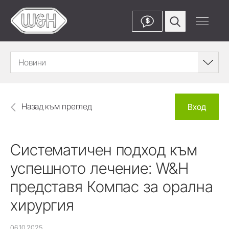
$
Новини
Назад към преглед
Вход
Систематичен подход към
успешното лечение: W&H
представя Компас за орална
хирургия
06.10.2025