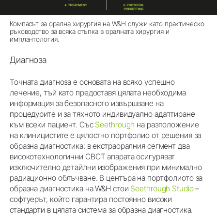
Компасът за орална хирургия на W&H служи като практическо
ръководство за всяка стъпка в оралната хирургия и
имплантология.
Диагноза
Точната диагноза е основата на всяко успешно
лечение, тъй като предоставя цялата необходима
информация за безопасното извършване на
процедурите и за тяхното индивидуално адаптиране
към всеки пациент. Със
Seethrough
на разположение
на клиницистите е цялостно портфолио от решения за
образна диагностика: в екстраоралния сегмент два
високотехнологични CBCT апарата осигуряват
изключително детайлни изображения при минимално
радиационно облъчване. В центъра на портфолиото за
образна диагностика на W&H стои
Seethrough Studio
–
софтуерът, който гарантира постоянно високи
стандарти в цялата система за образна диагностика.