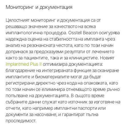
Мониторинг и документация
Цялостният мониторинг и документация са от
решаващо значение за качеството на всяка
имплантологична процедура. Osstell Beacon осигурява
надеждна оценка на стабилността на импланта чрез
анализ на резонансната честота, като по този начин
допринася за предсказуеми резултати от лечението
както за пациентите, така и за клиницистите. Новият
Implantmed Plus II
оптимизира документацията:
благодарение на интегрираната функция за сканиране
имплантите и биоматериалите могат да бъдат
регистрирани директно чрез кода на опаковката, като
по този начин се елиминира отнемащото време ръчно
попълване на документацията. В същото време
събраните данни служат като източник за изготвяне на
отчети, като например имплантни паспорти или
документи за насочване, и гарантират пълна
проследимост.