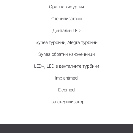
Орална хирургия
Стерилизатори
Дентален LED
Synea турбини, Alegra турбини
Synea обратни наконечници
LED+, LED в денталните турбини
Implantmed
Elcomed
Lisa стерилизатор