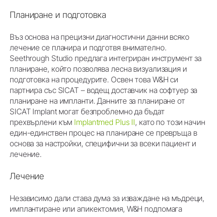
Планиране и подготовка
Въз основа на прецизни диагностични данни всяко
лечение се планира и подготвя внимателно.
Seethrough Studio предлага интегриран инструмент за
планиране, който позволява лесна визуализация и
подготовка на процедурите. Освен това W&H си
партнира със SICAT – водещ доставчик на софтуер за
планиране на импланти. Данните за планиране от
SICAT Implant могат безпроблемно да бъдат
прехвърлени към
Implantmed Plus II
, като по този начин
един-единствен процес на планиране се превръща в
основа за настройки, специфични за всеки пациент и
лечение.
Лечение
Независимо дали става дума за изваждане на мъдреци,
имплантиране или апикектомия, W&H подпомага