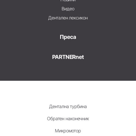
Видео
Дентален лексикон
Преса
PARTNERnet
Дентална турбина
Обратен наконечник
Микромотор