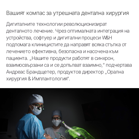
Вашият компас за утрешната дентална хирургия
Дигиталните технологии революционизират
денталното лечение. Чрез оптималната интеграция на
устройства, софтуер и дигитални процеси W&H
подпомага клиницистите да направят всяка стъпка от
лечението ефективна, безопасна и насочена към
пациента. „Нашите продукти работят в синхрон,
взаимосвързани са и се допълват взаимно,“ подчертава
Андреас Брандщетер, продуктов директор „Орална
хирургия & Имплантология“.