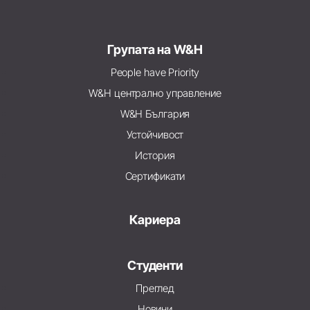
Групата на W&H
People have Priority
W&H централно управление
W&H България
Устойчивост
История
Сертификати
Кариера
Студенти
Преглед
Новини