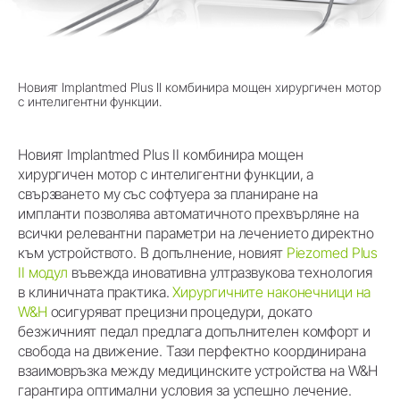
Новият Implantmed Plus II комбинира мощен хирургичен мотор
с интелигентни функции.
Новият Implantmed Plus II комбинира мощен
хирургичен мотор с интелигентни функции, а
свързването му със софтуера за планиране на
импланти позволява автоматичното прехвърляне на
всички релевантни параметри на лечението директно
към устройството. В допълнение, новият
Piezomed Plus
II модул
въвежда иновативна ултразвукова технология
в клиничната практика.
Хирургичните наконечници на
W&H
осигуряват прецизни процедури, докато
безжичният педал предлага допълнителен комфорт и
свобода на движение. Тази перфектно координирана
взаимовръзка между медицинските устройства на W&H
гарантира оптимални условия за успешно лечение.