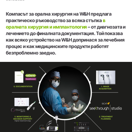
Компасът за орална хирургия на W&H предлага
практическо ръководство за всяка стъпка
в
оралната хирургия и имплантология
– от диагнозата и
лечението до финалната документация. Той показва
как всяко устройство на W&H допринася за лечебния
процес и как медицинските продукти работят
безпроблемно заедно.