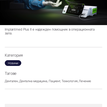
Implantmed Plus II е надежден помощник в операционната
зала.
Категория
Новини
Тагове
Дентален,
Дентална медицина,
Пациент,
Технология,
Лечение