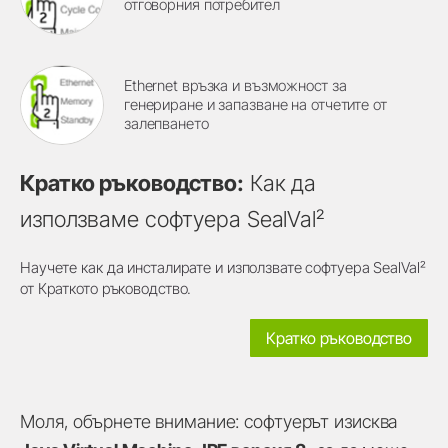
отговорния потребител
Ethernet връзка и възможност за
генериране и запазване на отчетите от
залепването
Кратко ръководство:
Как да
използваме софтуера SealVal²
Научете как да инсталирате и използвате софтуера SealVal²
от Краткото ръководство.
Кратко ръководство
Моля, обърнете внимание: софтуерът изисква