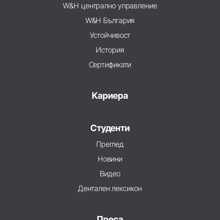
W&H централно управление
W&H България
Устойчивост
История
Сертификати
Кариера
Студенти
Преглед
Новини
Видео
Дентален лексикон
Преса