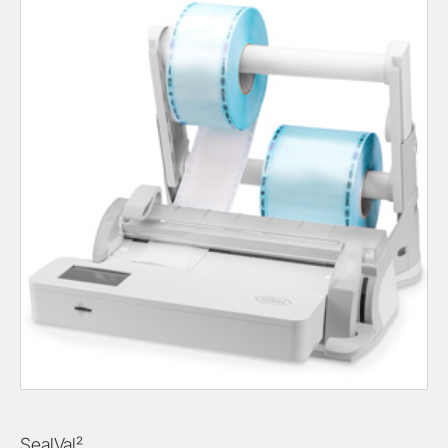
SealVal²