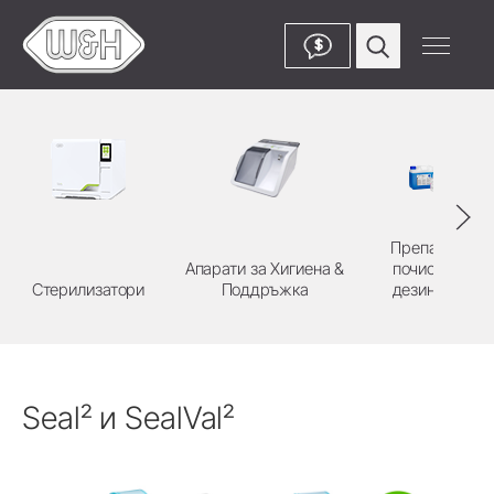
$
Препарати за
Апарати за Хигиена &
почистване и
Стерилизатори
Поддръжка
дезинфекция
Seal² и SealVal²