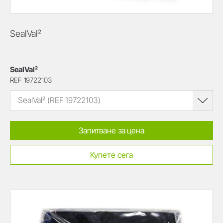
SealVal²
SealVal²
REF 19722103
SealVal² (REF 19722103)
Запитване за цена
Купете сега