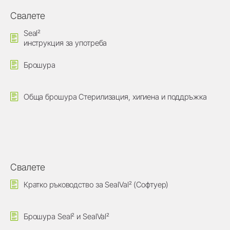
Свалете
Seal²
инструкция за употреба
Брошура
Обща брошура Стерилизация, хигиена и поддръжка
Свалете
Кратко ръководство за SealVal² (Софтуер)
Брошура Seal² и SealVal²