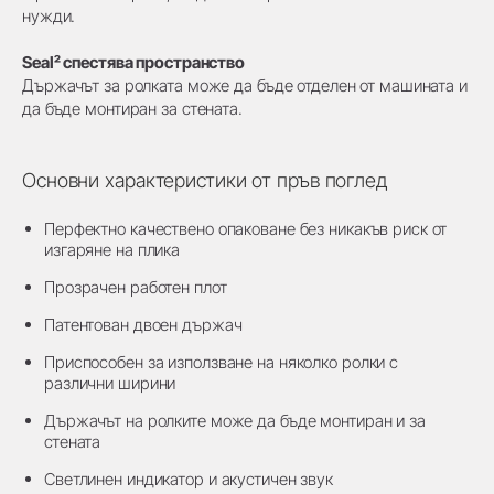
нужди.
Seal² спестява пространство
Държачът за ролката може да бъде отделен от машината и
да бъде монтиран за стената.
Основни характеристики от пръв поглед
Перфектно качествено опаковане без никакъв риск от
изгаряне на плика
Прозрачен работен плот
Патентован двоен държач
Приспособен за използване на няколко ролки с
различни ширини
Държачът на ролките може да бъде монтиран и за
стената
Светлинен индикатор и акустичен звук