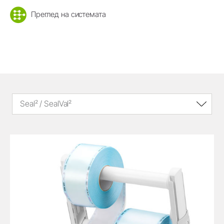
Преглед на системата
Seal² / SealVal²