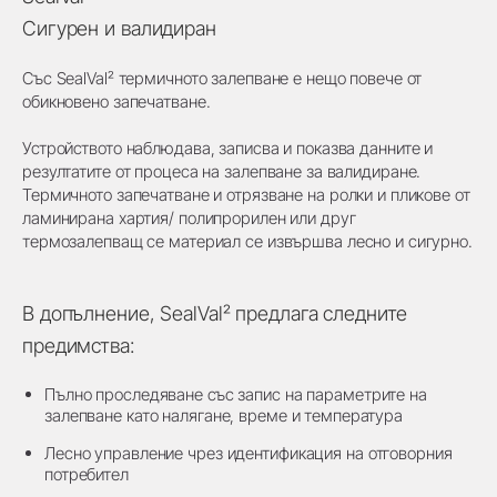
Сигурен и валидиран
Със SealVal² термичното залепване е нещо повече от
обикновено запечатване.
Устройството наблюдава, записва и показва данните и
резултатите от процеса на залепване за валидиране.
Термичното запечатване и отрязване на ролки и пликове от
ламинирана хартия/ полипрорилен или друг
термозалeпващ се материал се извършва лесно и сигурно.
В допълнение, SealVal² предлага следните
предимства:
Пълно проследяване със запис на параметрите на
залепване като налягане, време и температура
Лесно управление чрез идентификация на отговорния
потребител