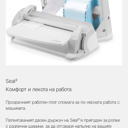
Seal²
Kомфорт и лекота на работа
Прозрачният работен плот спомага за по-лесната работа с
машината.
Патентованият двоен държач на Seal²'е пригоден за ролки
с различни ширини, за да отговаря напълно на вашите