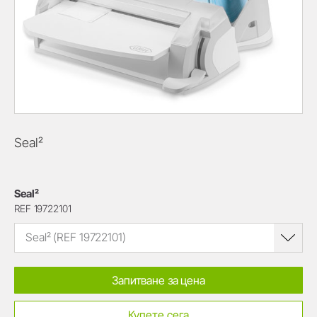
Seal²
Seal²
REF 19722101
Seal² (REF 19722101)
Запитване за цена
Купете сега