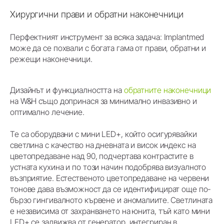
Хирургични прави и обратни наконечници
Перфектният инструмент за всяка задача: Implantmed
може да се похвали с богата гама от прави, обратни и
режещи наконечници.
Дизайнът и функциалността на
обратните наконечници
на W&H също допринася за минимално инвазивно и
оптимално лечение.
Те са оборудвани с мини LED+, който осигурявайки
светлина с качество на дневната и висок индекс на
цветопредаване над 90, подчертава контрастите в
устната кухина и по този начин подобрява визуалното
възприятие. Естественото цветопредаване на червени
тонове дава възможност да се идентифицират още по-
бързо гингивалното кървене и аномалиите. Светлината
е независима от захранването на юнита, тъй като мини
LED+ се задвижва от генератор, интегриран в