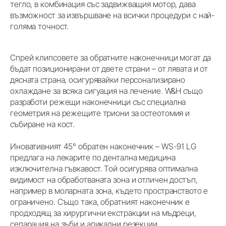
тегло, в комбинация със задвижващия мотор, дава
възможност за извършване на всички процедури с най-
голяма точност.
Спрей клипсовете за обратните наконечници могат да
бъдат позиционирани от двете страни – от лявата и от
дясната страна, осигурявайки персонализирано
охлаждане за всяка сигуация на лечение. W&H също
разработи режещи наконечници със специална
геометрия на режещите триони за остеотомия и
събиране на кост.
Иновативният 45° обратен наконечник – WS-91 LG
предлага на лекарите по дентална медицина
изключителна гъвкавост. Той осигурява оптимална
видимост на обработваната зона и отличен достъп,
например в моларната зона, където пространството е
ограничено. Също така, обратният наконечник е
продходящ за хирургични екстракции на мъдреци,
сепарация на зъби и апикални резекции.