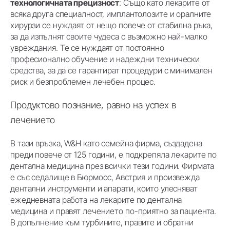
технологичната прецизност
: Също като лекарите от
всяка друга специалност, имплантолозите и оралните
хирурзи се нуждаят от нещо повече от стабилна ръка,
за да изпълнят своите чудеса с възможно най-малко
увреждания. Те се нуждаят от постоянно
професионално обучение и надеждни технически
средства, за да се гарантират процедури с минимален
риск и безпроблемен лечебен процес.
Продуктово познание, равно на успех в
лечението
В тази връзка, W&H като семейна фирма, създадена
преди повече от 125 години, е подкрепяла лекарите по
дентална медицина през всички тези години. Фирмата
е със седалище в Бюрмоос, Австрия и произвежда
дентални инструменти и апарати, които улесняват
ежедневната работа на лекарите по дентална
медицина и правят лечението по-приятно за пациента.
В допълнение към турбините, правите и обратни