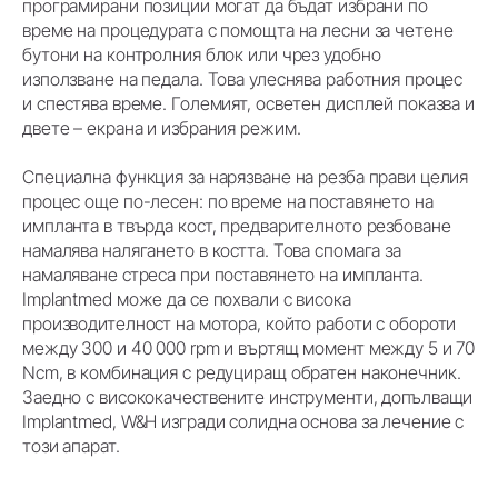
програмирани позиции могат да бъдат избрани по
време на процедурата с помощта на лесни за четене
бутони на контролния блок или чрез удобно
използване на педала. Това улеснява работния процес
и спестява време. Големият, осветен дисплей показва и
двете – екрана и избрания режим.
Специална функция за нарязване на резба прави целия
процес още по-лесен: по време на поставянето на
импланта в твърда кост, предварителното резбоване
намалява налягането в костта. Това спомага за
намаляване стреса при поставянето на импланта.
Implantmed може да се похвали с висока
производителност на мотора, който работи с обороти
между 300 и 40 000 rpm и въртящ момент между 5 и 70
Ncm, в комбинация с редуциращ обратен наконечник.
Заедно с висококачествените инструменти, допълващи
Implantmed, W&H изгради солидна основа за лечение с
този апарат.