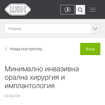
$
Новини
Назад към преглед
Вход
Минимално инвазивна
орална хирургия и
имплантология
02.08.2016