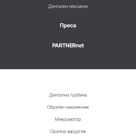
Дентален лексикон
Преса
PARTNERnet
Дентална турбина
Обратен наконечник
Микромотор
Орална хирургия