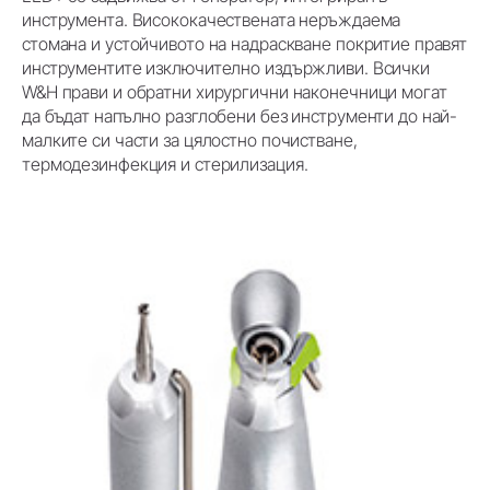
инструмента. Висококачествената неръждаема
стомана и устойчивото на надраскване покритие правят
инструментите изключително издържливи. Всички
W&H прави и обратни хирургични наконечници могат
да бъдат напълно разглобени без инструменти до най-
малките си части за цялостно почистване,
термодезинфекция и стерилизация.