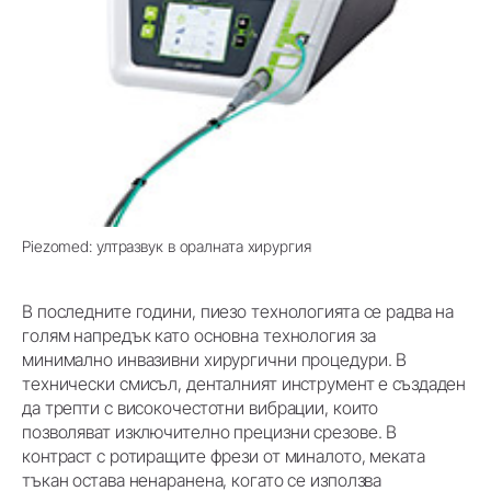
Piezomed: ултразвук в оралната хирургия
В последните години, пиезо технологията се радва на
голям напредък като основна технология за
минимално инвазивни хирургични процедури. В
технически смисъл, денталният инструмент е създаден
да трепти с високочестотни вибрации, които
позволяват изключително прецизни срезове. В
контраст с ротиращите фрези от миналото, меката
тъкан остава ненаранена, когато се използва