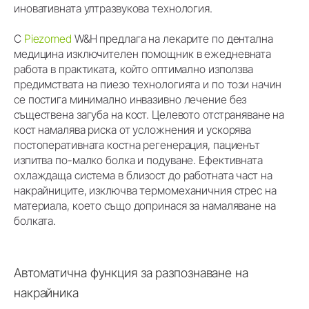
иновативната ултразвукова технология.
С
Piezomed
W&H предлага на лекарите по дентална
медицина изключителен помощник в ежедневната
работа в практиката, който оптимално използва
предимствата на пиезо технологията и по този начин
се постига минимално инвазивно лечение без
съществена загуба на кост. Целевото отстраняване на
кост намалява риска от усложнения и ускорява
постоперативната костна регенерация, пациенът
изпитва по-малко болка и подуване. Ефективната
охлаждаща система в близост до работната част на
накрайниците, изключва термомеханичния стрес на
материала, което също допринася за намаляване на
болката.
Автоматична функция за разпознаване на
накрайника