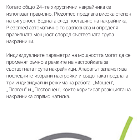
Когато общо 24–те хирургични накрайника се
използват правилно, Piezomed предлага висока степен
на сигурност. Веднага след поставяне на накрайника,
Piezomed автоматично го разпознава и определя
правилната мощност според съответната група
накрайници.
Индивидуалните параметри на мощността могат да се
променят ръчно в рамките на настройката за
съответната група накрайници. Апаратът запаметява
последните избрани настройки и също така предлага
три индивидуални режима на работа: „Мощен“,
„Плавен“ и „Постоянен“, които коригират реакцията на
накрайника спрямо натиска.