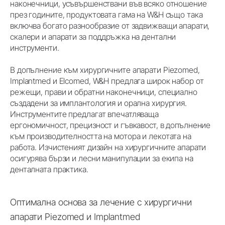
наконечници, усъвършенствани във всяко отношение
през годините, продуктовата гама на W&H също така
включва богато разнообразие от задвижващи апарати,
скалери и апарати за поддръжка на дентални
инструменти.
В допълнение към хирургичните апарати Piezomed,
Implantmed и Elcomed, W&H предлага широк набор от
режещи, прави и обратни наконечници, специално
създадени за имплантология и орална хирургия.
Инструментите предлагат впечатляваща
ергономичност, прецизност и гъвкавост, в допълнение
към производителността на мотора и лекотата на
работа. Изчистеният дизайн на хирургичните апарати
осигурява бързи и лесни манипулации за екипа на
денталната практика.
Оптимална основа за лечение с хирургични
апарати Piezomed и Implantmed