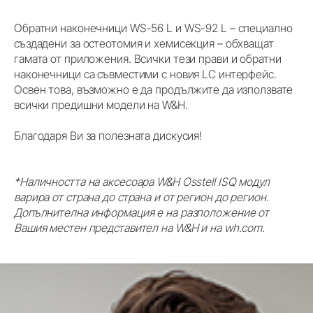
Обратни наконечници WS-56 L и WS-92 L – специално
създадени за остеотомия и хемисекция – обхващат
гамата от приложения. Всички тези прави и обратни
наконечници са съвместими с новия LC интерфейс.
Освен това, възможно е да продължите да използвате
всички предишни модели на W&H.
Благодаря Ви за полезната дискусия!
*Наличността на аксесоара W&H Osstell ISQ модул
варира от страна до страна и от регион до регион.
Допълнителна информация е на разположение от
Вашия местен представител на W&H и на wh.com.