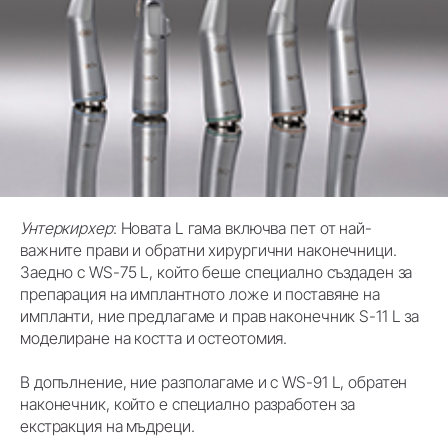
Унтеркирхер
: Новата L гама включва пет от най-
важните прави и обратни хирургични наконечници.
Заедно с WS-75 L, който беше специално създаден за
препарация на имплантното ложе и поставяне на
импланти, ние предлагаме и прав наконечник S-11 L за
моделиране на костта и остеотомия.
В допълнение, ние разполагаме и с WS-91 L, обратен
наконечник, който е специално разработен за
екстракция на мъдреци.