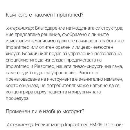
Към кого е насочен Implantmed?
Унтеркирхер
: Благодарение на модулната си структура,
ние предлагаме решение, съобразено с личните
изисквания независимо дали сте начинаещ в работата с
Implantmed или опитен орален и лицево-челюстен
хирург. Безжичният педал за управление позволява на
специалистите да използват предимствата на
Implantmed и Piezomed, нашата пиезо-хирургична гама,
само с един педал за управление. Рискът от
пренатоварване на инструмента е значително намален,
което означава, че потребителят може напълно да се
концентрира върху пациента и хирургичната
процедура.
Променен ли е изобщо моторът?
Унтеркирхер
: Новият мотор Implantmed EM-19 LC е най-