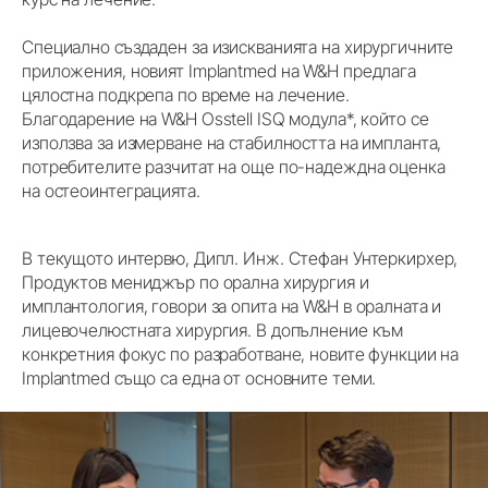
Специално създаден за изискванията на хирургичните
приложения, новият Implantmed на W&H предлага
цялостна подкрепа по време на лечение.
Благодарение на W&H Osstell ISQ модула*, който се
използва за измерване на стабилността на импланта,
потребителите разчитат на още по-надеждна оценка
на остеоинтеграцията.
В текущото интервю, Дипл. Инж. Стефан Унтеркирхер,
Продуктов мениджър по орална хирургия и
имплантология, говори за опита на W&H в оралната и
лицевочелюстната хирургия. В допълнение към
конкретния фокус по разработване, новите функции на
Implantmed също са една от основните теми.