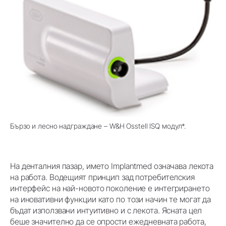
Бързо и лесно надграждане – W&H Osstell ISQ модул*.
На денталния пазар, името Implantmed означава лекота
на работа. Водещият принцип зад потребителския
интерфейс на най-новото поколение е интегрирането
на иновативни функции като по този начин те могат да
бъдат използвани интуитивно и с лекота. Ясната цел
беше значително да се опрости ежедневната работа,