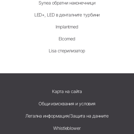
Synea обратни наконечници
LED+, LED в денталните турбини
Implantmed
Elcomed
Lisa стерилизатор
Карта на сайта
Общи изисквания и условия
Легална информация/Защита на данните
Whistleblower