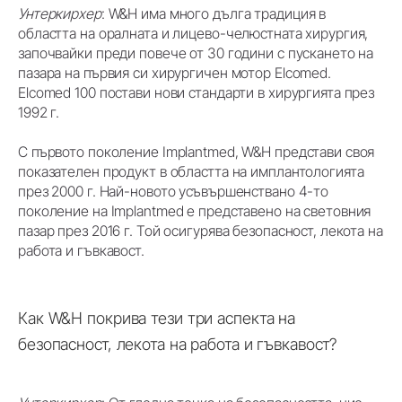
Унтеркирхер
: W&H има много дълга традиция в
областта на оралната и лицево-челюстната хирургия,
започвайки преди повече от 30 години с пускането на
пазара на първия си хирургичен мотор Elcomed.
Elcomed 100 постави нови стандарти в хирургията през
1992 г.
С първото поколение Implantmed, W&H представи своя
показателен продукт в областта на имплантологията
през 2000 г. Най-новото усъвършенствано 4-то
поколение на Implantmed е представено на световния
пазар през 2016 г. Той осигурява безопасност, лекота на
работа и гъвкавост.
Как W&H покрива тези три аспекта на
безопасност, лекота на работа и гъвкавост?