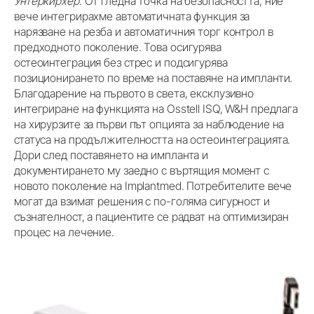
Унтеркирхер
: От гледна точка на безопасността, ние
вече интегрирахме автоматичната функция за
нарязване на резба и автоматичния торг контрол в
предходното поколение. Това осигурява
остеоинтеграция без стрес и подсигурява
позиционирането по време на поставяне на импланти.
Благодарение на първото в света, ексклузивно
интегриране на функцията на Osstell ISQ, W&H предлага
на хирурзите за първи път опцията за наблюдение на
статуса на продължителността на остеоинтеграцията.
Дори след поставянето на импланта и
документирането му заедно с въртящия момент с
новото поколение на Implantmed. Потребителите вече
могат да взимат решения с по-голяма сигурност и
съзнателност, а пациентите се радват на оптимизиран
процес на лечение.