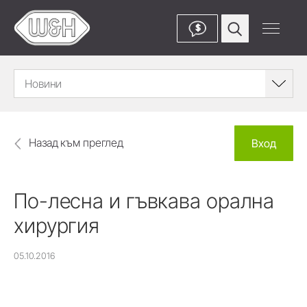
$
Новини
Назад към преглед
Вход
По-лесна и гъвкава орална
хирургия
05.10.2016