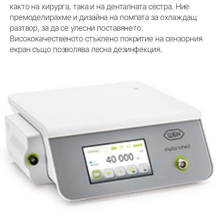
както на хирурга, така и на денталната сестра. Ние
премоделирахме и дизайна на помпата за охлаждащ
разтвор, за да се улесни поставянето.
Висококачественото стъклено покритие на сензорния
екран също позволява лесна дезинфекция.