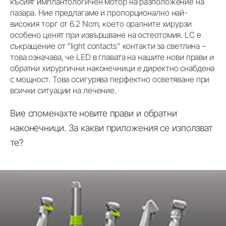
късият имплантологичен мотор на разположение на
пазара. Ние предлагаме и пропорционално най-
високия торг от 6.2 Ncm, което оралните хирурзи
особено ценят при извършване на остеотомия. LC е
съкращение от “light contacts” контакти за светлина –
това означава, че LED в главата на нашите нови прави и
обратни хирургични наконечници е директно снабдена
с мощност. Това осигурява перфектно осветяване при
всички ситуации на лечение.
Вие споменахте новите прави и обратни
наконечници. За какви приложения се използват
те?