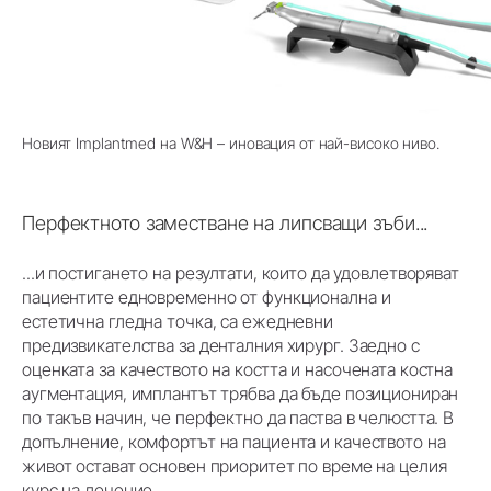
Новият Implantmed на W&H – иновация от най-високо ниво.
Перфектното заместване на липсващи зъби...
...и постигането на резултати, които да удовлетворяват
пациентите едновременно от функционална и
естетична гледна точка, са ежедневни
предизвикателства за денталния хирург. Заедно с
оценката за качеството на костта и насочената костна
аугментация, имплантът трябва да бъде позициониран
по такъв начин, че перфектно да паства в челюстта. В
допълнение, комфортът на пациента и качеството на
живот остават основен приоритет по време на целия
курс на лечение.