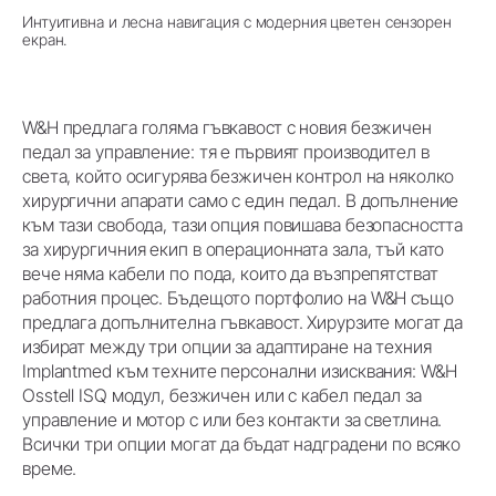
Интуитивна и лесна навигация с модерния цветен сензорен
екран.
W&H предлага голяма гъвкавост с новия безжичен
педал за управление: тя е първият производител в
света, който осигурява безжичен контрол на няколко
хирургични апарати само с един педал. В допълнение
към тази свобода, тази опция повишава безопасността
за хирургичния екип в операционната зала, тъй като
вече няма кабели по пода, които да възпрепятстват
работния процес. Бъдещото портфолио на W&H също
предлага допълнителна гъвкавост. Хирурзите могат да
избират между три опции за адаптиране на техния
Implantmed към техните персонални изисквания: W&H
Osstell ISQ модул, безжичен или с кабел педал за
управление и мотор с или без контакти за светлина.
Всички три опции могат да бъдат надградени по всяко
време.