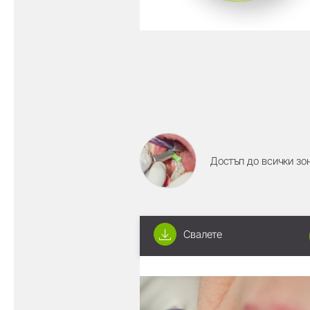
Достъп до всички зо
Свалете