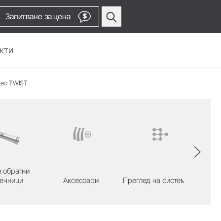
Запитване за цена
$
кти
xeo TWIST
Профилактика &
ки
Пародонтология
Накрайници за въздушен
скалер
Въздушен скалер
Накрайници за пиезо скалер
си.
Пиезо скалери
и обратни
Безжични апарати
нечници
Аксесоари
Преглед на системата
Към видео канала
Прави и обратни наконечници
Аксесоари
Преглед на системата