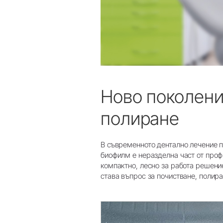
Ново поколени
полиране
В съвременното дентално лечение п
биофилм е неразделна част от проф
компактно, лесно за работа решение
става въпрос за почистване, полир