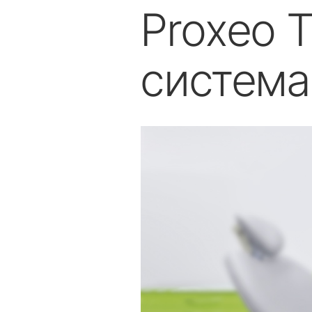
Proxeo 
система
Зъботехническа
лаборатория
Зъботехнически апарати
Прави и обратни наконечници
Аксесоари
Преглед на системата