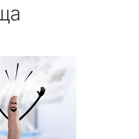
аща
W&H AIMS