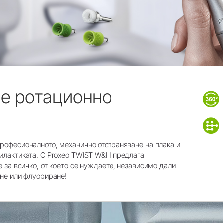
е ротационно
рофесионалното, механично отстраняване на плака и
илактиката. С Proxeo TWIST W&H предлага
 за всичко, от което се нуждаете, независимо дали
ане или флуориране!