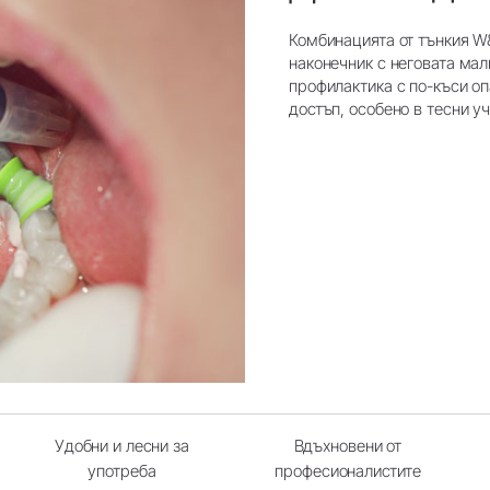
Комбинацията от тънкия W
наконечник с неговата мал
профилактика с по-къси о
достъп, особено в тесни у
Удобни и лесни за
Вдъхновени от
употреба
професионалистите