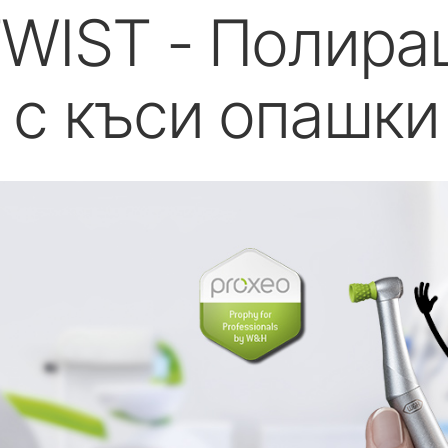
Аксесоари
Аксесоари
TWIST - Полир
Преглед на системата
Преглед на системата
W&H AIMS
 с къси опашки
Регистрация на продукти