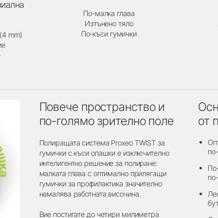
зиална
По-малка глава
Изтънено тяло
По-къси гумички
(4 mm)
ие
е
Повече пространство и
Осн
по-голямо зрително поле
от 
Оп
Полиращата система Proxeo TWIST за
по
гумички с къси опашки е изключително
интелигентно решение за полиране:
По
малката глава с оптимално прилягащи
по
гумички за профилактика значително
намалява работната височина.
Ле
бу
Вие постигате до четири милиметра