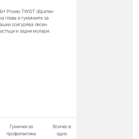
&H Proxeo TWIST обратен
ка глава и гумичките за
пашки осигурява лесен
частъци и задни молари.
Гумички за
Всичко в
профилактика
едно