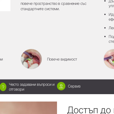
Дъ
повече пространство в сравнение със
уп
стандартните системи.
Ид
еф
Ле
По
ст
ни
Повече видимост
Често задавани въпроси и
Сервиз
отговори
Достъп до 