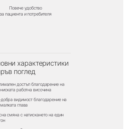
Повече удобство
за пациента и потребителя
овни характеристики
пръв поглед
тимален достъп благодарение на
-ниската работна височина
-добра видимост благодарение на
-малката глава
сна смяна с натискането на един
тон