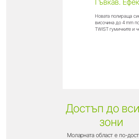
Гъвкав. Ефе
Новата полираща сис
височина до 4 mm по
TWIST гумичките и ч
Достъп до вс
зони
Моларната област е по-дост