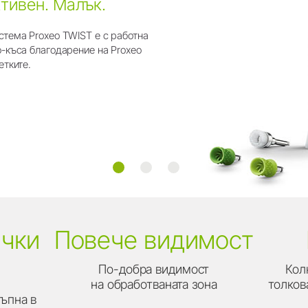
ктивен. Малък.
тема Proxeo TWIST е с работна
-къса благодарение на Proxeo
етките.
ички
Повече видимост
По-добра видимост
Кол
на обработваната зона
толков
ъпна в