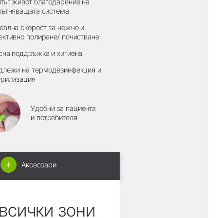
лъг живот благодарение на
лътняващата система
еална скорост за нежно и
ективно полиране/ почистване
сна поддръжка и хигиена
длежи на термодезинфекция и
ерилизация
Удобни за пациента
и потребителя
Аксесоари
всички зони