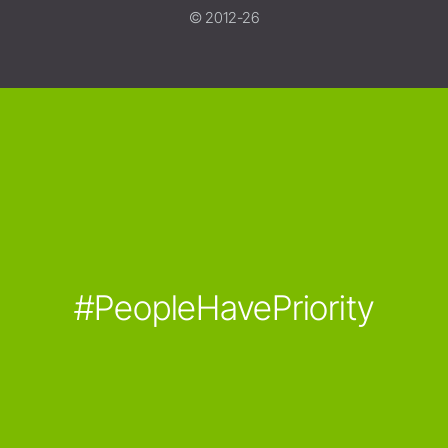
© 2012-26
#PeopleHavePriority