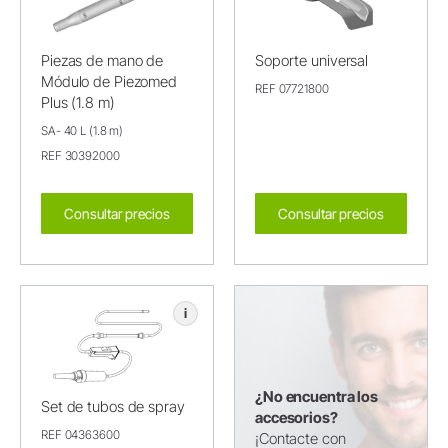
Piezas de mano de
Soporte universal
Módulo de Piezomed
REF 07721800
Plus (1.8 m)
SA- 40 L (1.8 m)
REF 30392000
Consultar precios
Consultar precios
i
¿No encuentra los
Set de tubos de spray
accesorios?
REF 04363600
¡Contacte con