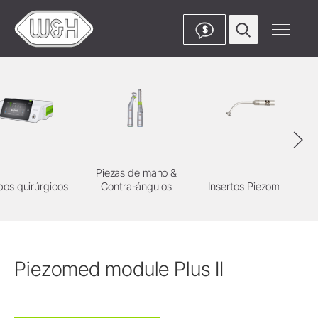
$
Piezas de mano &
pos quirúrgicos
Contra-ángulos
Insertos Piezomed
Piezomed module Plus II