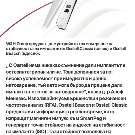
W&H Group предлага две устройства за измерване на
стабилността на имплантите: Osstell Classic (вляво) и Osstell
Beacon (вдясно).
„С Osstell няма никакво съмнение дали имплантът е
остеоинтегриран или не. Това допринася за по-
висока успеваемост при имедиатно и ранно
натоварване, тъй като мога бързо да преценя дали
имплантът е готов за натоварване", казва д-р Алеф
Менезес. Използвайки усъвършенстван резонансен
честотен анализ (RFA), Osstell Beacon и Osstell Classic
предоставят информация в реално време, като
изпращат магнитен импулс към SmartPeg и
генерират точна стойност на индекса на стабилност
на импланта (ISQ). Тази стойност позволява на