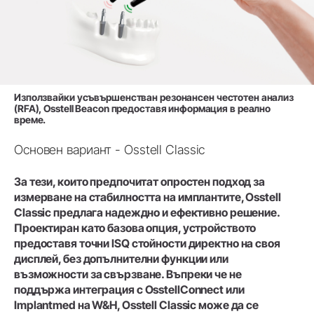
Използвайки усъвършенстван резонансен честотен анализ
(RFA), Osstell Beacon предоставя информация в реално
време.
Основен вариант - Osstell Classic
За тези, които предпочитат опростен подход за
измерване на стабилността на имплантите, Osstell
Classic предлага надеждно и ефективно решение.
Проектиран като базова опция, устройството
предоставя точни ISQ стойности директно на своя
дисплей, без допълнителни функции или
възможности за свързване. Въпреки че не
поддържа интеграция с OsstellConnect или
Implantmed на W&H, Osstell Classic може да се