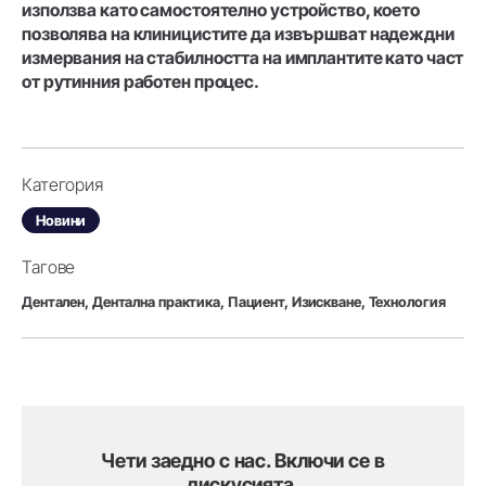
използва като самостоятелно устройство, което
позволява на клиницистите да извършват надеждни
измервания на стабилността на имплантите като част
от рутинния работен процес.
Категория
Новини
Тагове
Дентален,
Дентална практика,
Пациент,
Изискване,
Технология
Чети заедно с нас. Включи се в
дискусията.