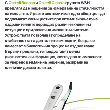
С
Osstell Beacon
и
Osstell Classic
групата W&H
предлага две решения за измерване на стабилността
на импланта. И двете системи имат една обща цел: да
подпомагат клиницистите при оптимизирането на
оздравителните периоди в различни клинични
ситуации и при различни имплантни системи.
Устройствата позволяват определяне на
стабилността на денталните импланти, без да се
намесват в биологичния процес на оздравяване.
Бързи и прецизни, те предоставят ценна
диагностична информация, която дава възможност
за уверено вземане на решения, базирани на
клинични доказателства.