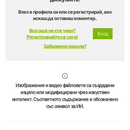
Влез в профила си или се регистрирай, ако
искаш да оставиш коментар.
Все още не сте член?
Вход
Регистрирайте се сега!
Забравена парола?
Изображения и видео файловете са създадени
изцяло или модифицирани чрез изкуствен
интелект. Съответното съдържание е обозначено
със символ за ИИ.