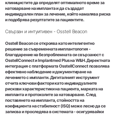
клиницистите да определят оптималното време за
натоварване на импланта и да създадат
индивидуален план за лечение, който намалява риска
и подобрява резултатите за пациентите.
Свързан и интуитивен - Osstell Beacon
Osstell Beacon се откроява като интелигентно
решение за съвременната имплантология -
благодарение на безпроблемната си свързаност с
OsstellConnect и Implantmed Plus на W&H. Директната
интеграция с платформата OsstellConnect позволява
ефективно наблюдение и документиране на
лечението с импланти. Дигиталният инструмент
отчита ключови фактори като индивидуалните
рискови характеристики на пациента, марката на
импланта и протоколите за натоварване. След
поставянето на импланта, стойността на
коефициента на стабилност (ISQ) може лесно да се
записва и проследява в системата - осигурявайки