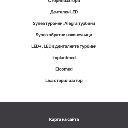
Стерилизатори
Дентален LED
Synea турбини, Alegra турбини
Synea обратни наконечници
LED+, LED в денталните турбини
Implantmed
Elcomed
Lisa стерилизатор
Карта на сайта