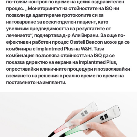
по-голям контрол по време на целия оздравителен
процес. „Мониторингът на стойностите на ISQ ни
позволи да адаптираме протоколите си за
натоварване за всеки отделен пациент, като
увеличим предвидимостта на резултатите от
лечението“, подчертава д-р Али Вирани. За още по-
ефективен работен процес Osstell Beacon може да се
комбинира с Implantmed Plus на W&H. Тази
комбинация позволява стойността на ISQ да се
показва директно на екрана на Implantmed Plus,
опростявайки клиничните процедури и позволявайки
вземането на решения в реално време по време на
поставянето на импланти.