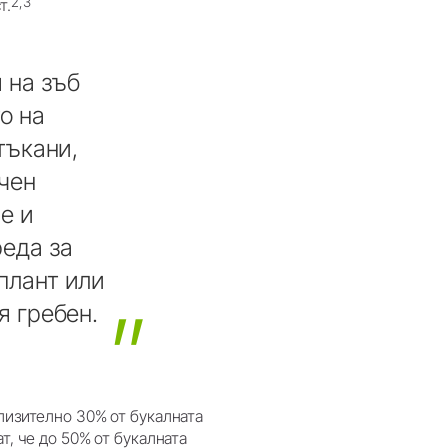
2,3
т.
я
на
зъб
то
на
тъкани,
чен
е
и
реда
за
плант
или
я
гребен.
близително 30% от букалната
т, че до 50% от букалната