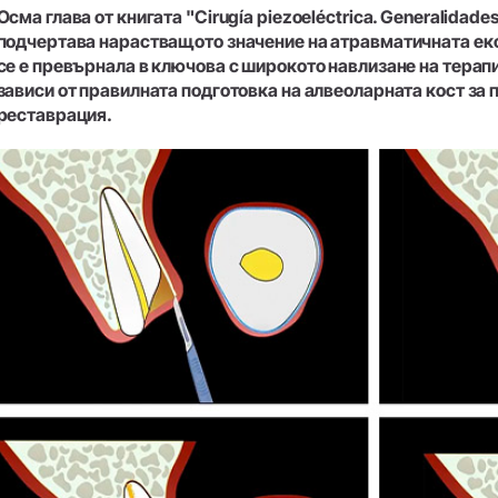
Аксесоари
Аксесоари
Осма глава от книгата "Cirugía piezoeléctrica. Generalidades 
Преглед на системата
Преглед на системата
подчертава нарастващото значение на атравматичната екс
се е превърнала в ключова с широкото навлизане на терапи
W&H AIMS
зависи от правилната подготовка на алвеоларната кост за
реставрация.
Регистрация на продукти