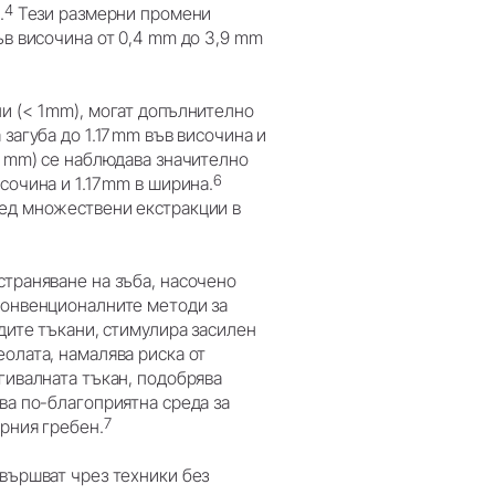
4
.
Тези размерни промени
ъв височина от 0,4 mm до 3,9 mm
и (< 1 mm), могат допълнително
загуба до 1.17 mm във височина и
1 mm) се наблюдава значително
6
сочина и 1.17 mm в ширина.
лед множествени екстракции в
страняване на зъба, насочено
 конвенционалните методи за
рдите тъкани, стимулира засилен
олата, намалява риска от
гивалната тъкан, подобрява
ва по-благоприятна среда за
7
арния гребен.
звършват чрез техники без