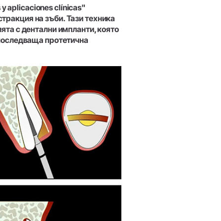
y aplicaciones clínicas"
W&H AIMS
тракция на зъби. Тази техника
ята с дентални импланти, която
 последваща протетична