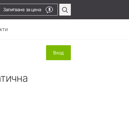
Запитване за цена
$
кти
Профилактика &
ки
Вход
Пародонтология
Накрайници за въздушен
скалер
атична
Въздушен скалер
Накрайници за пиезо скалер
си.
Пиезо скалери
Безжични апарати
Към видео канала
Прави и обратни наконечници
Аксесоари
Преглед на системата