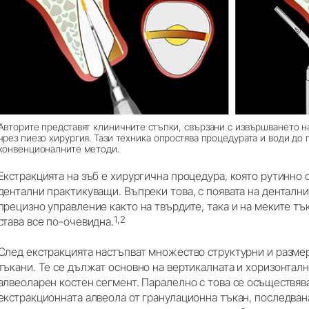
Авторите представят клиничните стъпки, свързани с извършването н
чрез пиезо хирургия. Тази техника опростява процедурата и води до 
конвенционалните методи.
Екстракцията на зъб е хирургична процедура, която рутинно 
дентални практикуващи. Въпреки това, с появата на денталн
прецизно управление както на твърдите, така и на меките тъ
1,2
става все по-очевидна.
След екстракцията настъпват множество структурни и разме
тъкани. Те се дължат основно на вертикалната и хоризонтал
алвеоларен костен сегмент. Паралелно с това се осъществяв
екстракционната алвеола от гранулационна тъкан, последван