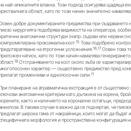
на най-апикалните влакна. Този подход осигурява щадяща екс
крествалната област, като по този начин значително намалява
Освен добре документираните предимства при създаването н
пиезо хирургията подобрява видимостта на оператора, особен
критични анатомични структури (напр. съдови или нервни сно
15
компрометирана проксимална кост.
Това подобрено контро
16,17
предотвратяване на ятрогенни усложнения.
Освен това т
приложен натиск, като по този начин намалява генерирането
18
област.
Отстраняването на кост около зъба се характеризир
многопосочен характер — съществено предимство пред конв
11
прилагат променливи и еднопосочни сили.
При планиране на атравматична екстракция е от съществено 
ключови анатомични критерии като дължина на корена, брой
корените, както и наличието на коронални остатъци, предхо
анкилоза. В такива случаи е важно да се подчертае, че пиез
предлагат широка гама от накрайници, които могат да бъдат 
специфичната морфология и пространствена конфигурация на