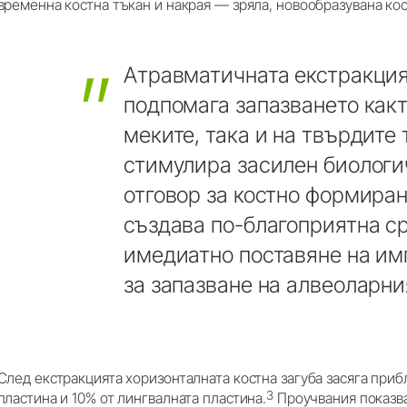
временна костна тъкан и накрая — зряла, новообразувана кос
Атравматичната
екстракци
подпомага
запазването
как
меките,
така
и
на
твърдите
стимулира
засилен
биологи
отговор
за
костно
формиран
създава
по-благоприятна
с
имедиатно
поставяне
на
им
за
запазване
на
алвеоларни
След екстракцията хоризонталната костна загуба засяга при
3
пластина и 10% от лингвалната пластина.
Проучвания показва