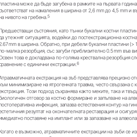
пластина може да бъде загубена в рамките на първата година
съответстват на намаления в ширина от 2,6 mm до 4,5 mm и в
5
на нивото на гребена.
Предшестващи състояния, като тънки букални костни пластин
да утежнят ситуацията, водейки до постекстракционна костна 
2.67 mm в ширина. Обратно, при дебели букални пластини (> 
по-малка резорбция, със загуби приблизително 0.5 mm във ви
Освен това е докладвана по-голяма крествална резорбция с
6
сравнение с единични екстракции.
Атравматичната екстракция на зъб представлява прецизно от
към минимизиране на ятрогенната травма, често свързана с
екстракция. Този подход съхранява както меките, така и твъ
биологичен отговор за костно формиране и запълване на алве
постоперативна инфекция, запазва естествения контур на гин
естетичния резултат на окончателната реставрация и осигуря
имедиатно поставяне на имплант или за запазване на алвеол
Когато е възможно, атравматичните екстракции на зъби се и