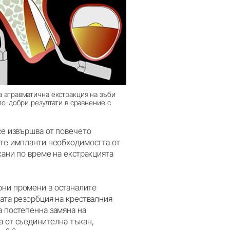
а атравматична екстракция на зъби
по-добри резултати в сравнение с
се извършва от повечето
ите импланти необходимостта от
кани по време на екстракцията
рни промени в останалите
ната резорбция на крествалния
а постепенна замяна на
а от съединителна тъкан,