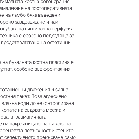
птималната костна регенерация
намаляване на постоперативната
не на ламбо бяха въведени
орено заздравяване и най-
агубата на гингивална перфузия,
техника е особено подходяща за
а предотвратяване на естетични
на букалната костна пластина е
ултат, особено във фронталния
 ротационни движения и силна
костния пакет. Това агресивно
о влакна води до неконтролирана
 колапс на съдовата мрежа и
това, атравматичната
 на накрайниците на нивото на
ореновата повърхност и стените
ват селективното прекъсване само