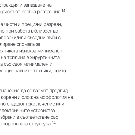
тракция и запазване на
14
 риска от костна резорбция.
а чисти и прецизни разрези,
о при работа в близост до
пове) и/или съседни зъби с
лиране спомага за
ехниката изисква минимален
 на топлина в хирургичната
а със своя минимален и
енционалните техники, които
значение да се вземат предвид
 корени и сложна морфология на
дно ендодонтско лечение или
оелектричните устройства
избрани в съответствие със
14
 кореновата структура.