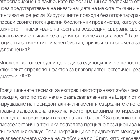
отпрепариране на ламбо, като по този начин се подпомага о
чрез предотвратяване на инвагинацията на меките тъкани и 
гингивална рецесия. Хирургичните подходи без отпрепарира
поради своите потенциални биологични предимства, като уск
важното — намаляване на костната резорбция, свързана със з
8
когато меките тъкани се отделят от подлежащата кост.
Тази 
пациенти с тънък гингивален биотип, при които тя спомага з
9
усложнения.
Множество консенсусни доклади са единодушни, че целостта 
ключовият определящ фактор за благоприятен естетичен рез
7,10-12
участък.
Традиционните техники за екстракция отстраняват зъба чрез
тракция, като по този начин разкъсват влакната на Шарпи от 
нарушаване на периодонталния лигамент и свързаните с нег
травма в алвеоларната кухина, което предизвиква по-изразен
13
последваща резорбция в засегнатата област.
За разлика от 
пиезоелектрична техника позволява прецизно позициониране
гингивалния сулкус. Тези накрайници се придвижват между к
на алвеоларната кухина на дълбочина до 10 mm, като улесня